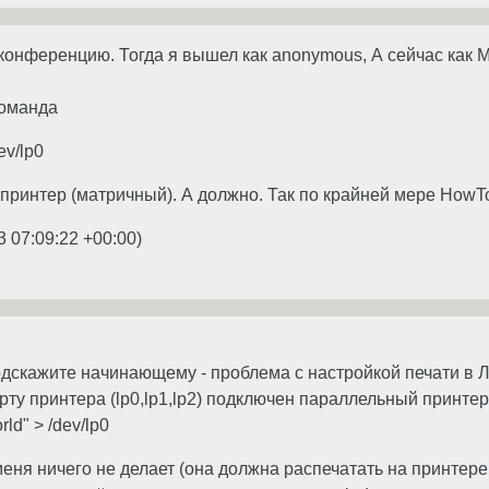
конференцию. Тогда я вышел как anonymous, А сейчас как Mo
команда
ev/lp0
принтер (матричный). А должно. Так по крайней мере HowTo
3 07:09:22 +00:00
)
скажите начинающему - проблема с настройкой печати в Лин
рту принтера (lp0,lp1,lp2) подключен параллельный принтер
rld" > /dev/lp0
у меня ничего не делает (она должна распечатать на принтере 