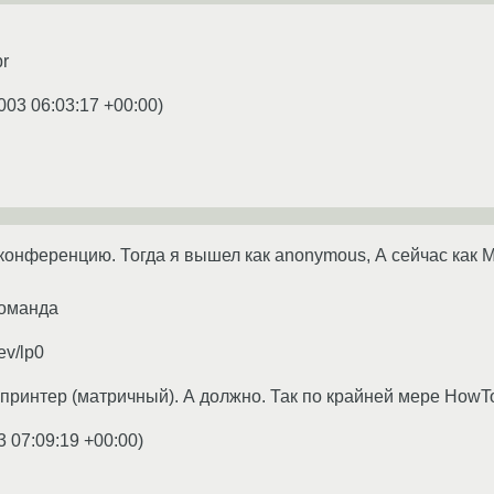
pr
003 06:03:17 +00:00
)
конференцию. Тогда я вышел как anonymous, А сейчас как Mo
команда
ev/lp0
принтер (матричный). А должно. Так по крайней мере HowTo
3 07:09:19 +00:00
)