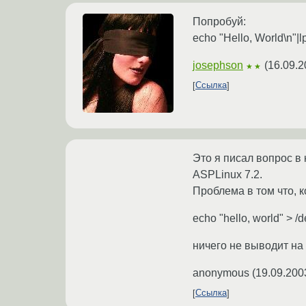
Попробуй:
echo "Hello, World\n"|l
josephson
(
16.09.2
★★
Ссылка
Это я писал вопрос в 
ASPLinux 7.2.
Проблема в том что, 
echo "hello, world" > /d
ничего не выводит на 
anonymous
(
19.09.200
Ссылка