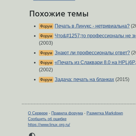
Похожие темы
Печать в Линукс - нетривиальна?
(2
Форум
Что&#1257;то профессионалы не зн
Форум
(2003)
Знают ли профессионалы ответ?
(2
Форум
«Печать из Слаквари 8.0 на HPLj6P
Форум
(2002)
Задача: печать на бланках
(2015)
Форум
О Сервере
-
Правила форума
-
Разметка Markdown
Сообщить об ошибке
https://www.linux.org.ru/