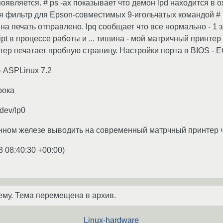
оявляется. # ps -ax показывает что демон lpd находится в о
 фильтр для Epson-совместимых 9-игольчатых командой # lpr
 на печать отправлено. lpq сообщает что все нормально - 1 
ipt в процессе работы и ... тишина - мой матричный принтер
тер печатает пробную страницу. Настройки порта в BIOS - E
 - ASPLinux 7.2
рока
/dev/lp0
нном железе выводить на современный матрчный принтер 
3 08:40:30 +00:00
)
ему. Тема перемещена в архив.
Linux-hardware