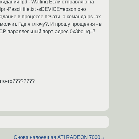
жидании lpd - Waiting Если отправляю на
 -Pascii file.txt -sDEVICE=epson оно
задание в процессе печати. а команда ps -ax
 молчит. Где я глючу?. И прошу прощения - в
CP параллельный порт, адрес 0x3bc irq=7
что-то????????
Снова надоевшая ATI RADEON 7000
→