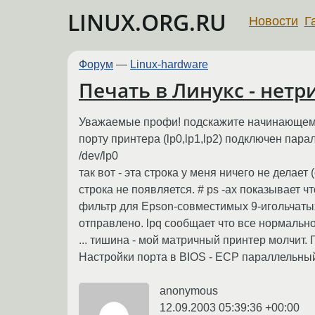
LINUX.ORG.RU
Новости
Г
Форум
—
Linux-hardware
Печать в Линукс - нетр
Уважаемые профи! подскажите начинающему - 
порту принтера (lp0,lp1,lp2) подключен пара
/dev/lp0
так вот - эта строка у меня ничего не делае
строка не появляется. # ps -ax показывает ч
фильтр для Epson-совместимых 9-игольчатых к
отправлено. lpq сообщает что все нормально 
... тишина - мой матричный принтер молчит.
Настройки порта в BIOS - ECP параллельный 
anonymous
12.09.2003 05:39:36 +00:00