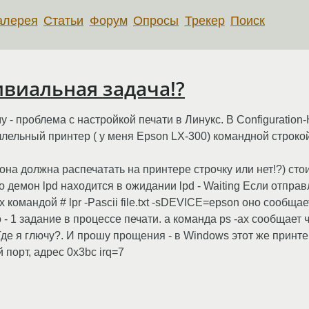
алерея
Статьи
Форум
Опросы
Трекер
Поиск
ивиальная задача!?
проблема с настройкой печати в Линукс. В Configuration-H
ллельный принтер ( у меня Epson LX-300) командной строкой в
т (она должна распечатать на принтере строчку или нет!?) ст
то демон lpd находится в ожидании lpd - Waiting Если отпр
омандой # lpr -Pascii file.txt -sDEVICE=epson оно сообщает
- 1 задание в процессе печати. а команда ps -ax сообщает ч
 Где я глючу?. И прошу прощения - в Windows этот же принт
порт, адрес 0x3bc irq=7