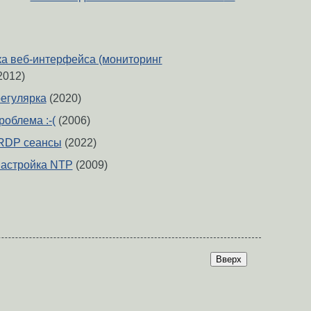
тка веб-интерфейса (мониторинг
2012)
егулярка
(2020)
облема :-(
(2006)
RDP сеансы
(2022)
настройка NTP
(2009)
Вверх