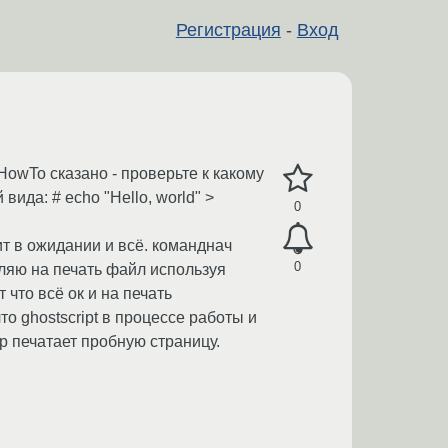
Регистрация
-
Вход
owTo сказано - проверьте к какому
ида: # echo "Hello, world" >
0
оит в ожидании и всё. команднач
0
авляю на печать файл используя
 что всё ок и на печать
то ghostscript в процессе работы и
ер печатает пробную страницу.