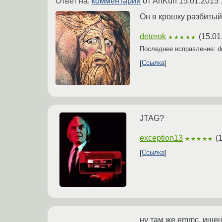
Ответ на:
комментарий
от ArtKun
15.01.2015 
Он в крошку разбитый
deterok
(
15.01
★★★★★
Последнее исправление: d
Ссылка
JTAG?
exception13
(
1
★★★★★
Ссылка
ну там же emmc, ищеш