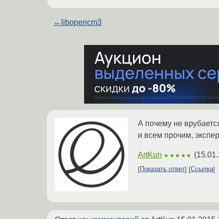
←
libopencm3
А почему не врубаетс
и всем прочим, экспер
ArtKun
(
15.01.
★★★★★
Показать ответ
Ссылка