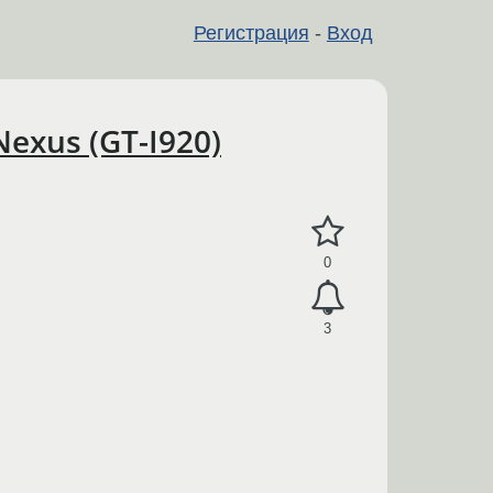
Регистрация
-
Вход
exus (GT-I920)
0
3