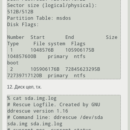
Sector size (logical/physical): 
512B/512B

Partition Table: msdos

Disk Flags: 

Number  Start       End           Size          
Type     File system  Flags

 1      1048576B    105906175B    
104857600B    primary  ntfs         
boot

 2      105906176B  72845623295B  
12. Диск цел, т.к.
% cat sda.img.log

# Rescue Logfile. Created by GNU 
ddrescue version 1.16

# Command line: ddrescue /dev/sda 
sda.img sda.img.log
