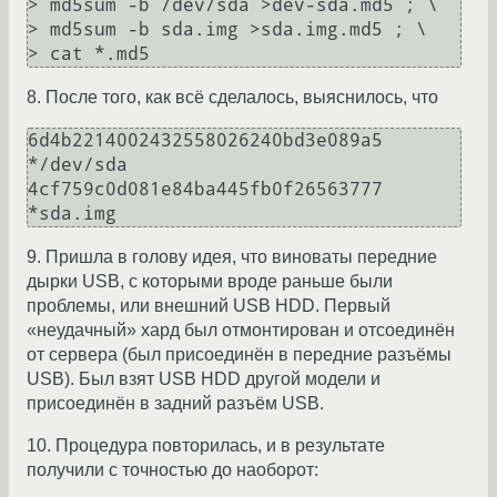
> md5sum -b /dev/sda >dev-sda.md5 ; \

> md5sum -b sda.img >sda.img.md5 ; \

8. После того, как всё сделалось, выяснилось, что
6d4b2214002432558026240bd3e089a5 
*/dev/sda

4cf759c0d081e84ba445fb0f26563777 
9. Пришла в голову идея, что виноваты передние
дырки USB, с которыми вроде раньше были
проблемы, или внешний USB HDD. Первый
«неудачный» хард был отмонтирован и отсоединён
от сервера (был присоединён в передние разъёмы
USB). Был взят USB HDD другой модели и
присоединён в задний разъём USB.
10. Процедура повторилась, и в результате
получили с точностью до наоборот: