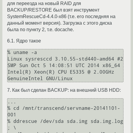
для переезда на новый RAID для
BACKUP/RESTORE был взят инструмент
SystemRescueCd-4.4.0-x86 (т.е. его последняя на
данный момент версия). Загрузка с этого диска
была по пункту 2, т.е. docache.
6.1. Ядро такое
% uname -a

Linux sysresccd 3.10.55-std440-amd64 #2 
SMP Sun Oct 5 14:08:51 UTC 2014 x86_64 
Intel(R) Xeon(R) CPU E5335 @ 2.00GHz 
7. Как был сделан BACKUP: на внешний USB HDD:
...

% cd /mnt/transcend/servname-20141101-
001

% ddrescue /dev/sda sda.img sda.img.log 
; \
