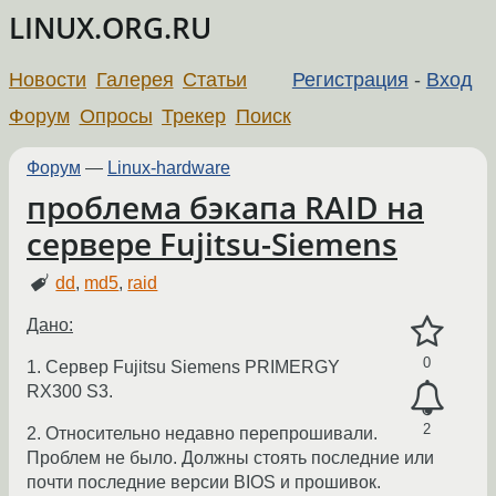
LINUX.ORG.RU
Новости
Галерея
Статьи
Регистрация
-
Вход
Форум
Опросы
Трекер
Поиск
Форум
—
Linux-hardware
проблема бэкапа RAID на
сервере Fujitsu-Siemens
dd
,
md5
,
raid
Дано:
0
1. Сервер Fujitsu Siemens PRIMERGY
RX300 S3.
2
2. Относительно недавно перепрошивали.
Проблем не было. Должны стоять последние или
почти последние версии BIOS и прошивок.