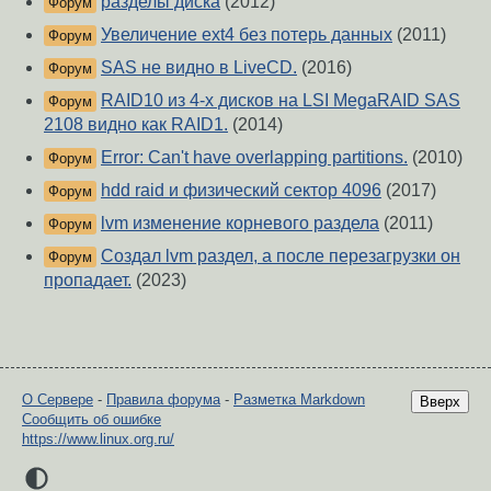
разделы диска
(2012)
Форум
Увеличение ext4 без потерь данных
(2011)
Форум
SAS не видно в LiveCD.
(2016)
Форум
RAID10 из 4-х дисков на LSI MegaRAID SAS
Форум
2108 видно как RAID1.
(2014)
Error: Can't have overlapping partitions.
(2010)
Форум
hdd raid и физический сектор 4096
(2017)
Форум
lvm изменение корневого раздела
(2011)
Форум
Создал lvm раздел, а после перезагрузки он
Форум
пропадает.
(2023)
О Сервере
-
Правила форума
-
Разметка Markdown
Вверх
Сообщить об ошибке
https://www.linux.org.ru/