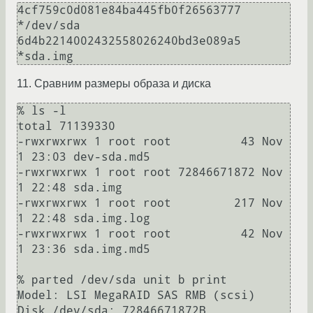
4cf759c0d081e84ba445fb0f26563777 
*/dev/sda

6d4b2214002432558026240bd3e089a5 
11. Сравним размеры образа и диска
% ls -l 

total 71139330

-rwxrwxrwx 1 root root          43 Nov  
1 23:03 dev-sda.md5

-rwxrwxrwx 1 root root 72846671872 Nov  
1 22:48 sda.img

-rwxrwxrwx 1 root root         217 Nov  
1 22:48 sda.img.log

-rwxrwxrwx 1 root root          42 Nov  
1 23:36 sda.img.md5

% parted /dev/sda unit b print

Model: LSI MegaRAID SAS RMB (scsi)

Disk /dev/sda: 72846671872B
