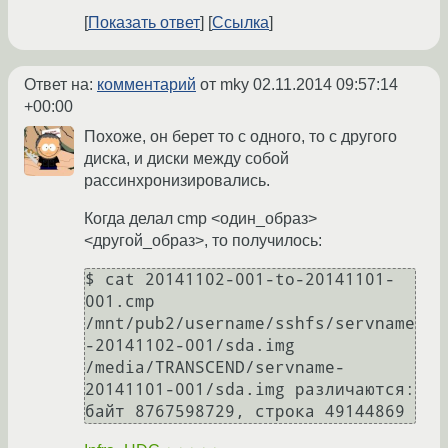
Показать ответ
Ссылка
Ответ на:
комментарий
от mky
02.11.2014 09:57:14
+00:00
Похоже, он берет то с одного, то с другого
диска, и диски между собой
рассинхронизировались.
Когда делал cmp <один_образ>
<другой_образ>, то получилось:
$ cat 20141102-001-to-20141101-
001.cmp

/mnt/pub2/username/sshfs/servname
-20141102-001/sda.img 
/media/TRANSCEND/servname-
20141101-001/sda.img различаются: 