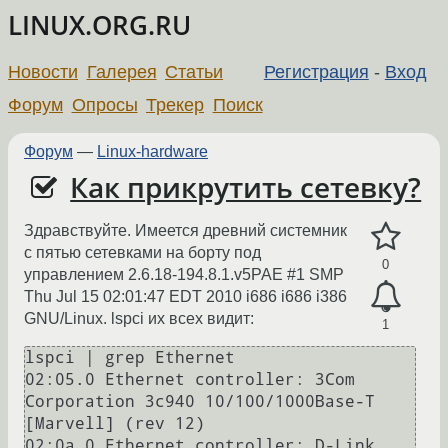
LINUX.ORG.RU
Новости
Галерея
Статьи
Регистрация
-
Вход
Форум
Опросы
Трекер
Поиск
Форум
—
Linux-hardware
Как прикрутить сетевку?
Здравствуйте. Имеется древний системник
с пятью сетевками на борту под
0
управлением 2.6.18-194.8.1.v5PAE #1 SMP
Thu Jul 15 02:01:47 EDT 2010 i686 i686 i386
GNU/Linux. lspci их всех видит:
1
lspci | grep Ethernet

02:05.0 Ethernet controller: 3Com 
Corporation 3c940 10/100/1000Base-T 
[Marvell] (rev 12)

02:0a.0 Ethernet controller: D-Link 