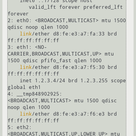
    inet6 ::1/128 scope host

       valid_lft forever preferred_lft 
forever

2: eth0: <BROADCAST,MULTICAST> mtu 1500 
qdisc noop qlen 1000

link
/ether d8:fe:e3:a7:fa:33 brd 
ff:ff:ff:ff:ff:ff

3: eth1: <NO-
CARRIER,BROADCAST,MULTICAST,UP> mtu 
1500 qdisc pfifo_fast qlen 1000

link
/ether d8:fe:e3:a7:f5:30 brd 
ff:ff:ff:ff:ff:ff

    inet 1.2.3.4/24 brd 1.2.3.255 scope 
global eth1

4: __tmp848902925: 
<BROADCAST,MULTICAST> mtu 1500 qdisc 
noop qlen 1000

link
/ether d8:fe:e3:a7:f6:e3 brd 
ff:ff:ff:ff:ff:ff

5: eth2: 
<BROADCAST,MULTICAST,UP,LOWER_UP> mtu 