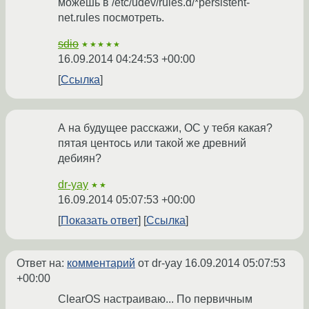
можешь в /etc/udev/rules.d/*persistent-
net.rules посмотреть.
sdio
★★★★★
16.09.2014 04:24:53 +00:00
Ссылка
А на будущее расскажи, ОС у тебя какая?
пятая центось или такой же древний
дебиян?
dr-yay
★★
16.09.2014 05:07:53 +00:00
Показать ответ
Ссылка
Ответ на:
комментарий
от dr-yay
16.09.2014 05:07:53
+00:00
ClearOS настраиваю... По первичным