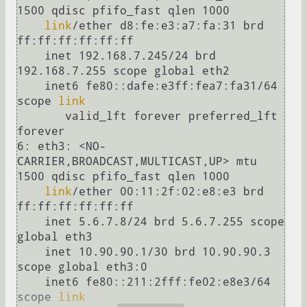
1500 qdisc pfifo_fast qlen 1000

link
/ether d8:fe:e3:a7:fa:31 brd 
ff:ff:ff:ff:ff:ff

    inet 192.168.7.245/24 brd 
192.168.7.255 scope global eth2

    inet6 fe80::dafe:e3ff:fea7:fa31/64 
scope 
link
       valid_lft forever preferred_lft 
forever

6: eth3: <NO-
CARRIER,BROADCAST,MULTICAST,UP> mtu 
1500 qdisc pfifo_fast qlen 1000

link
/ether 00:11:2f:02:e8:e3 brd 
ff:ff:ff:ff:ff:ff

    inet 5.6.7.8/24 brd 5.6.7.255 scope 
global eth3

    inet 10.90.90.1/30 brd 10.90.90.3 
scope global eth3:0

    inet6 fe80::211:2fff:fe02:e8e3/64 
scope 
link