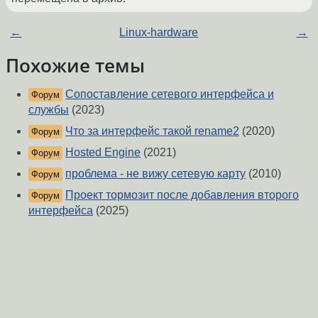
←
Linux-hardware
→
Похожие темы
Сопоставление сетевого интерфейса и
Форум
службы
(2023)
Что за интерфейс такой rename2
(2020)
Форум
Hosted Engine
(2021)
Форум
проблема - не вижу сетевую карту
(2010)
Форум
Проект тормозит после добавления второго
Форум
интерфейса
(2025)
Centos7 + KVM + WebVirtMgr
(2017)
Форум
Не работает бридж
(2025)
Форум
Проблемы с сетью Centos7
(2015)
Форум
объясните про ppp совсем туплю
(2008)
Форум
lxd, wifi, bridge, network-manager,
(2019)
Форум