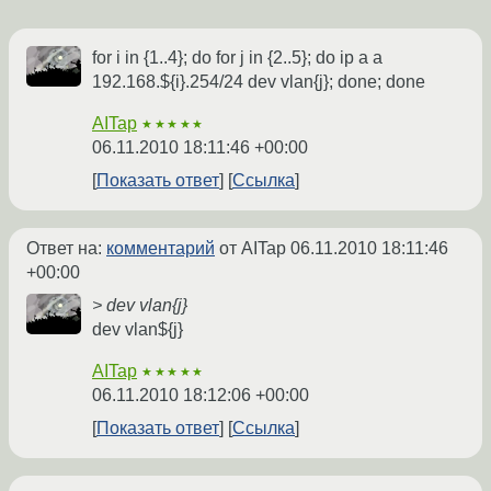
for i in {1..4}; do for j in {2..5}; do ip a a
192.168.${i}.254/24 dev vlan{j}; done; done
AITap
★★★★★
06.11.2010 18:11:46 +00:00
Показать ответ
Ссылка
Ответ на:
комментарий
от AITap
06.11.2010 18:11:46
+00:00
> dev vlan{j}
dev vlan${j}
AITap
★★★★★
06.11.2010 18:12:06 +00:00
Показать ответ
Ссылка