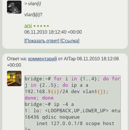
> vlan{i}
vlan
$
{i}?
arsi
★★★★★
06.11.2010 18:12:40 +00:00
Показать ответ
Ссылка
Ответ на:
комментарий
от AITap
06.11.2010 18:12:06
+00:00
bridge:~# 
for
 i 
in
 {1..4}; 
do
for
j 
in
 {2..5}; 
do
 ip a a 
192.168.
${i}
/24 dev vlan
${j}
; 
done
; 
done
bridge:~# ip -4 a

1: lo: <LOOPBACK,UP,LOWER_UP> mtu 
16436 qdisc noqueue 

    inet 127.0.0.1/8 scope host 
lo
