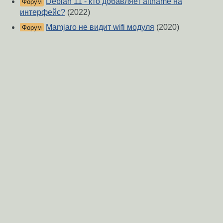
Debian 11 - кто добавляет altname на
Форум
интерфейс?
(2022)
Mamjaro не видит wifi модуля
(2020)
Форум
Не работает бридж
(2025)
Форум
2 сетевых интерфейса, 2 физические сети
Форум
(2025)
Сопоставление сетевого интерфейса и
Форум
службы
(2023)
Что за интерфейс такой rename2
(2020)
Форум
Господа, что это за
Форум
женщинолёгкогоповеденчество в сетевых
интерфейсах?
(2016)
О Сервере
-
Правила форума
-
Разметка Markdown
Вверх
Сообщить об ошибке
https://www.linux.org.ru/