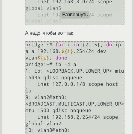
    inet 192.168.3.0/24 scope 
global vlan5

    inet 192.168.4.0/24 scope 
Развернуть
А надо, чтобы вот так
bridge:~# 
for
 i 
in
 {2..5}; 
do
 ip 
a a 192.168.
${i}
.254/24 dev 
vlan
${i}
; 
done
bridge:~# ip -4 a

1: lo: <LOOPBACK,UP,LOWER_UP> mtu 
16436 qdisc noqueue 

    inet 127.0.0.1/8 scope host 
lo

9: vlan2@eth0: 
<BROADCAST,MULTICAST,UP,LOWER_UP> 
mtu 1500 qdisc noqueue 

    inet 192.168.2.254/24 scope 
global vlan2

10: vlan3@eth0: 