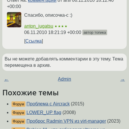
Ответ на:
комментарий
от arsi
06.11.2010 18:12:40
+00:00
Спасибо, описочка-с :)
anton_jugatsu
★★★★
06.11.2010 18:21:19 +00:00
автор топика
Ссылка
Вы не можете добавлять комментарии в эту тему. Тема
перемещена в архив.
←
Admin
→
Похожие темы
Проблема с Aircrack
(2015)
Форум
LOWER_UP flag
(2008)
Форум
Проброс Radmin VPN из virt-manager
(2023)
Форум