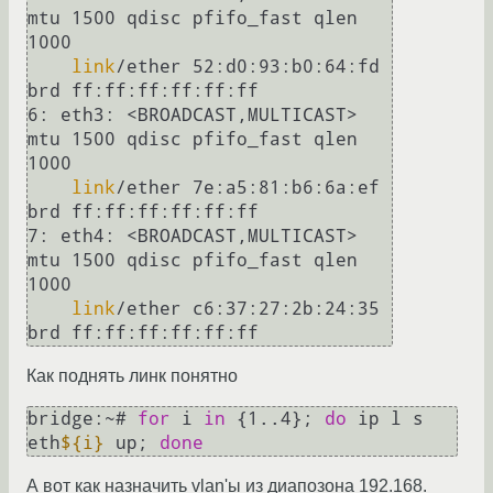
mtu 1500 qdisc pfifo_fast qlen 
1000

link
/ether 52:d0:93:b0:64:fd 
brd ff:ff:ff:ff:ff:ff

6: eth3: <BROADCAST,MULTICAST> 
mtu 1500 qdisc pfifo_fast qlen 
1000

link
/ether 7e:a5:81:b6:6a:ef 
brd ff:ff:ff:ff:ff:ff

7: eth4: <BROADCAST,MULTICAST> 
mtu 1500 qdisc pfifo_fast qlen 
1000

link
/ether c6:37:27:2b:24:35 
Как поднять линк понятно
bridge:~# 
for
 i 
in
 {1..4}; 
do
 ip l s 
eth
${i}
 up; 
done
А вот как назначить vlan'ы из диапозона 192.168.