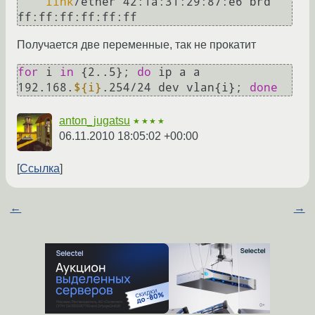
link
/ether 42:1a:31:29:87:e6 brd 
Получается две переменные, так не прокатит
for
 i 
in
 {2..5}; 
do
 ip a a 
192.168.
${i}
.254/24 dev vlan{i}; 
done
anton_jugatsu
★★★★
06.11.2010 18:05:02 +00:00
Ссылка
←
→