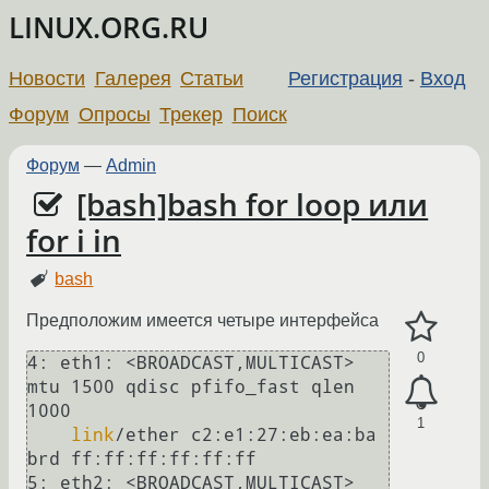
LINUX.ORG.RU
Новости
Галерея
Статьи
Регистрация
-
Вход
Форум
Опросы
Трекер
Поиск
Форум
—
Admin
[bash]bash for loop или
for i in
bash
Предположим имеется четыре интерфейса
0
4: eth1: <BROADCAST,MULTICAST> 
mtu 1500 qdisc pfifo_fast qlen 
1000

1
link
/ether c2:e1:27:eb:ea:ba 
brd ff:ff:ff:ff:ff:ff

5: eth2: <BROADCAST,MULTICAST> 