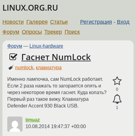
LINUX.ORG.RU
Новости
Галерея
Статьи
Регистрация
-
Вход
Форум
Опросы
Трекер
Поиск
Форум
—
Linux-hardware
Гаснет NumLock
numlock
,
клавиатура
Именно лампочка, сам NumLock работает.
Если 2 раза нажать то загорается опять и
0
через некоторое время гаснет. Куда копать?
Первый раз такое вижу. Клавиатура
Defender Accent 930 Black USB.
1
timuaz
10.08.2014 19:47:37 +00:00