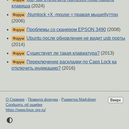
клавиша
(2024)
-Numlock +X -mouse = правая мышебуттон
Форум
(2006)
Проблемы со сканером EPSON 3490
(2008)
Форум
Ubuntu после обновления не видит usb порты
Форум
(2014)
Существует ли такая клавиатура?
(2013)
Форум
Переключение раскладки по Caps Lock ка
Форум
отключить индикацию?
(2016)
О Сервере
-
Правила форума
-
Разметка Markdown
Вверх
Сообщить об ошибке
https://www.linux.org.ru/