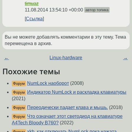
timuaz
11.08.2014 13:54:10 +00:00
автор топика
Ссылка
Вы не можете добавлять комментарии в эту тему. Тема
перемещена в архив.
←
Linux-hardware
→
Похожие темы
NumLock наоборот
(2008)
Форум
Индикатор NumLock и раскладка клавиатуры
Форум
(2021)
Переодически падает клава и мышь.
(2018)
Форум
Что означает этот светодиод на клавиатуре
Форум
A4Tech Bloody B760?
(2022)
xkb, как отключать NumLock пока нажата
Форум