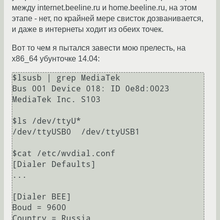
между internet.beeline.ru и home.beeline.ru, на этом
этапе - нет, по крайней мере свисток дозванивается,
и даже в интернеты ходит из обеих точек.
Вот то чем я пытался завести мою прелесть, на
x86_64 убунточке 14.04:
$lsusb | grep MediaTek

Bus 001 Device 018: ID 0e8d:0023 
MediaTek Inc. S103

$ls /dev/ttyU*

/dev/ttyUSB0  /dev/ttyUSB1

$cat /etc/wvdial.conf 

[Dialer Defaults]

...

[Dialer BEE]

Boud = 9600

Country = Russia
