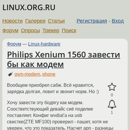
LINUX.ORG.RU
Новости
Галерея
Статьи
Регистрация
-
Вход
Форум
Опросы
Трекер
Поиск
Форум
—
Linux-hardware
Philips Xenium 1560 завести
бы как модем
gsm-modem
,
phone
Вообщем приобрел сабж. Всё нравится,
зарядка долгая, ловит и звонит норм. Но :)
0
Хочу завести эту бодягу как модем.
Соостветствующий девайс сиё поделие
1
поставляет. Конфиг wvdial'a на usb
свистке(ZTE MF100) проверил - пашет, хотя не
уверен, что это показатель. Насчет apn - разницы