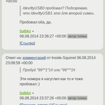
+00:00
/dev/ttyUSB0 пробовал? Подозреваю,
что /dev/ttyUSB1 это для второй симки.
Пробовал оба, да.
batbko
★
06.08.2014 23:36:27 +00:00
автор топика
Ссылка
Ответ на:
комментарий
от Inside-Squirrel
06.08.2014
23:08:59 +00:00
Пробуй *99**1*1# или *99***1#
Эти номера я нагуглил как то и тоже
пробовал :)
batbko
★
06.08.2014 23:37:26 +00:00
автор топика