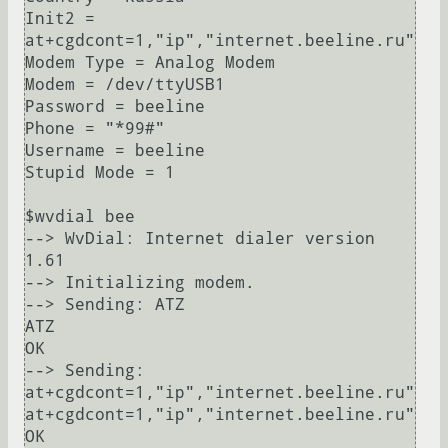
Init2 = 
at+cgdcont=1,"ip","internet.beeline.ru"

Modem Type = Analog Modem

Modem = /dev/ttyUSB1

Password = beeline

Phone = "*99#"

Username = beeline

Stupid Mode = 1

$wvdial bee

--> WvDial: Internet dialer version 
1.61

--> Initializing modem.

--> Sending: ATZ

ATZ

OK

--> Sending: 
at+cgdcont=1,"ip","internet.beeline.ru"

at+cgdcont=1,"ip","internet.beeline.ru"

OK
