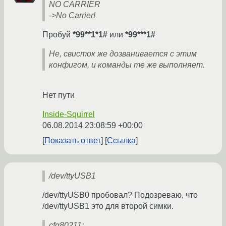
NO CARRIER
->No Carrier!
Пробуй
*99**1*1#
или
*99***1#
Не, свисток же дозванивается с этим
конфигом, и команды те же выполняет.
Нет пути
Inside-Squirrel
06.08.2014 23:08:59 +00:00
Показать ответ
Ссылка
/dev/ttyUSB1
/dev/ttyUSB0 пробовал? Подозреваю, что
/dev/ttyUSB1 это для второй симки.
cfg80211: