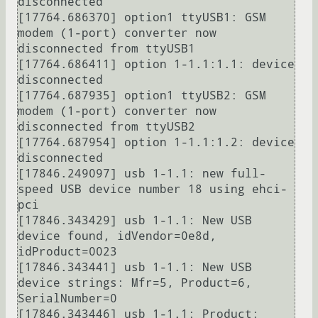
disconnected

[17764.686370] option1 ttyUSB1: GSM 
modem (1-port) converter now 
disconnected from ttyUSB1

[17764.686411] option 1-1.1:1.1: device 
disconnected

[17764.687935] option1 ttyUSB2: GSM 
modem (1-port) converter now 
disconnected from ttyUSB2

[17764.687954] option 1-1.1:1.2: device 
disconnected

[17846.249097] usb 1-1.1: new full-
speed USB device number 18 using ehci-
pci

[17846.343429] usb 1-1.1: New USB 
device found, idVendor=0e8d, 
idProduct=0023

[17846.343441] usb 1-1.1: New USB 
device strings: Mfr=5, Product=6, 
SerialNumber=0

[17846.343446] usb 1-1.1: Product: 