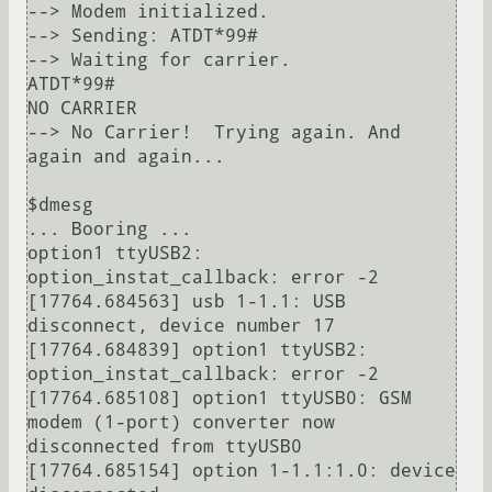
--> Modem initialized.

--> Sending: ATDT*99#

--> Waiting for carrier.

ATDT*99#

NO CARRIER

--> No Carrier!  Trying again. And 
again and again...

$dmesg 

... Booring ...

option1 ttyUSB2: 
option_instat_callback: error -2

[17764.684563] usb 1-1.1: USB 
disconnect, device number 17

[17764.684839] option1 ttyUSB2: 
option_instat_callback: error -2

[17764.685108] option1 ttyUSB0: GSM 
modem (1-port) converter now 
disconnected from ttyUSB0

[17764.685154] option 1-1.1:1.0: device 