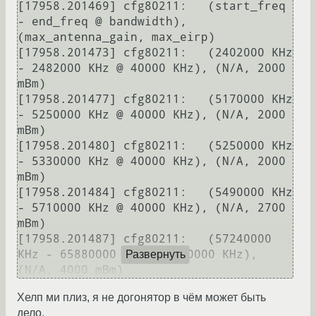
[17958.201469] cfg80211:   (start_freq 
- end_freq @ bandwidth), 
(max_antenna_gain, max_eirp)

[17958.201473] cfg80211:   (2402000 KHz 
- 2482000 KHz @ 40000 KHz), (N/A, 2000 
mBm)

[17958.201477] cfg80211:   (5170000 KHz 
- 5250000 KHz @ 40000 KHz), (N/A, 2000 
mBm)

[17958.201480] cfg80211:   (5250000 KHz 
- 5330000 KHz @ 40000 KHz), (N/A, 2000 
mBm)

[17958.201484] cfg80211:   (5490000 KHz 
- 5710000 KHz @ 40000 KHz), (N/A, 2700 
mBm)

[17958.201487] cfg80211:   (57240000 
KHz - 65880000 KHz @ 2160000 KHz), 
Развернуть
Хелп ми плиз, я не догонятор в чём может быть
дело.