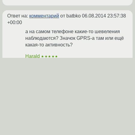
Ответ на:
комментарий
от batbko
06.08.2014 23:57:38
+00:00
а на самом телефоне какие-то шевеления
наблюдаются? Значок GPRS-а там или ещё
какая-то активность?
Harald
★★★★★
06.08.2014 23:59:20 +00:00
Показать ответ
Ссылка
Ответ на:
комментарий
от Harald
06.08.2014 23:59:20
+00:00
Неа. Ну только значок подключения по USB.
batbko
★
07.08.2014 00:00:40 +00:00
автор топика
Ссылка