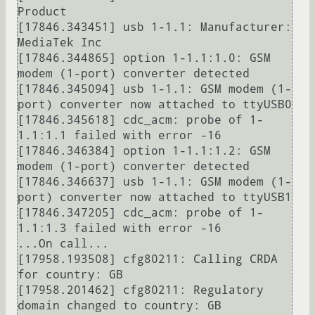
Product

[17846.343451] usb 1-1.1: Manufacturer: 
MediaTek Inc

[17846.344865] option 1-1.1:1.0: GSM 
modem (1-port) converter detected

[17846.345094] usb 1-1.1: GSM modem (1-
port) converter now attached to ttyUSB0

[17846.345618] cdc_acm: probe of 1-
1.1:1.1 failed with error -16

[17846.346384] option 1-1.1:1.2: GSM 
modem (1-port) converter detected

[17846.346637] usb 1-1.1: GSM modem (1-
port) converter now attached to ttyUSB1

[17846.347205] cdc_acm: probe of 1-
1.1:1.3 failed with error -16

...On call...

[17958.193508] cfg80211: Calling CRDA 
for country: GB

[17958.201462] cfg80211: Regulatory 
domain changed to country: GB
