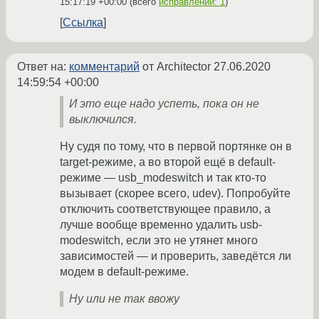
15:17:19 +00:00
(всего
исправлений: 1
)
Ссылка
Ответ на:
комментарий
от Architector
27.06.2020
14:59:54 +00:00
И это еще надо успеть, пока он не
выключился.
Ну судя по тому, что в первой портянке он в
target-режиме, а во второй ещё в default-
режиме — usb_modeswitch и так кто-то
вызывает (скорее всего, udev). Попробуйте
отключить соответствующее правило, а
лучше вообще временно удалить usb-
modeswitch, если это не утянет много
зависимостей — и проверить, заведётся ли
модем в default-режиме.
Ну или не так ввожу