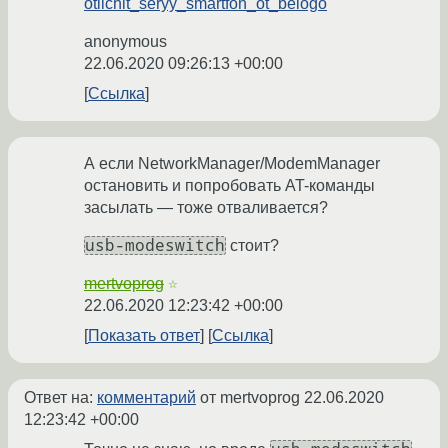
otlichit_seryy_smartfon_ot_belogo
anonymous
22.06.2020 09:26:13 +00:00
Ссылка
А если NetworkManager/ModemManager
остановить и попробовать AT-команды
засылать — тоже отваливается?
usb-modeswitch
стоит?
mertvoprog
☆
22.06.2020 12:23:42 +00:00
Показать ответ
Ссылка
Ответ на:
комментарий
от mertvoprog
22.06.2020
12:23:42 +00:00