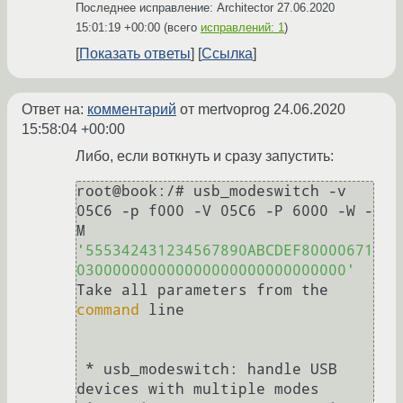
Последнее исправление: Architector
27.06.2020
15:01:19 +00:00
(всего
исправлений: 1
)
Показать ответы
Ссылка
Ответ на:
комментарий
от mertvoprog
24.06.2020
15:58:04 +00:00
Либо, если воткнуть и сразу запустить:
root@book:/# usb_modeswitch -v 
05C6 -p f000 -V 05C6 -P 6000 -W -
M 
'555342431234567890ABCDEF80000671
030000000000000000000000000000'
Take all parameters from the 
command
 line

 * usb_modeswitch: handle USB 
devices with multiple modes
