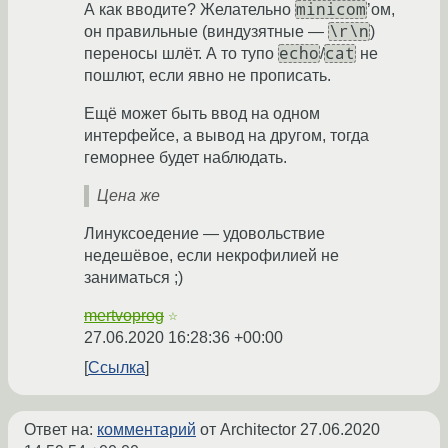
minicom
А как вводите? Желательно
’ом,
\r\n
он правильные (виндузятные —
)
echo
cat
переносы шлёт. А то тупо
/
не
пошлют, если явно не прописать.
Ещё может быть ввод на одном
интерфейсе, а вывод на другом, тогда
геморнее будет наблюдать.
Цена же
Линуксоедение — удовольствие
недешёвое, если некрофилией не
заниматься ;)
mertvoprog
☆
27.06.2020 16:28:36 +00:00
Ссылка
Ответ на:
комментарий
от Architector
27.06.2020