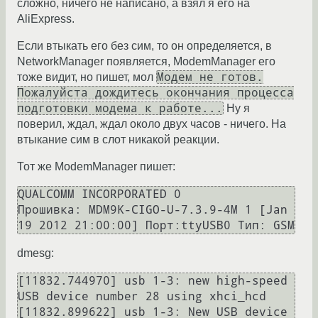
сложно, ничего не написано, а взял я его на
AliExpress.
Если втыкать его без сим, то он определяется, в
NetworkManager появляется, ModemManager его
Модем не готов.
тоже видит, но пишет, мол
Пожалуйста дождитесь окончания процесса
подготовки модема к работе...
Ну я
поверил, ждал, ждал около двух часов - ничего. На
втыкание сим в слот никакой реакции.
Тот же ModemManager пишет:
QUALCOMM INCORPORATED 0

Прошивка: MDM9K-CIGO-U-7.3.9-4M 1 [Jan 
dmesg:
[11832.744970] usb 1-3: new high-speed 
USB device number 28 using xhci_hcd

[11832.899622] usb 1-3: New USB device 