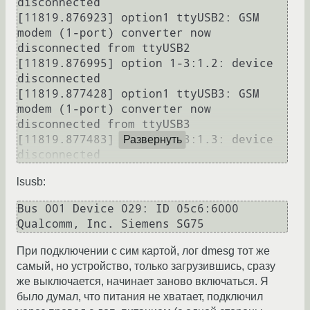
disconnected

[11819.876923] option1 ttyUSB2: GSM 
modem (1-port) converter now 
disconnected from ttyUSB2

[11819.876995] option 1-3:1.2: device 
disconnected

[11819.877428] option1 ttyUSB3: GSM 
modem (1-port) converter now 
disconnected from ttyUSB3

[11819.877483] option 1-3:1.3: device 
Развернуть
lsusb:
Bus 001 Device 029: ID 05c6:6000 
При подключении с сим картой, лог dmesg тот же
самый, но устройство, только загрузившись, сразу
же выключается, начинает заново включаться. Я
было думал, что питания не хватает, подключил