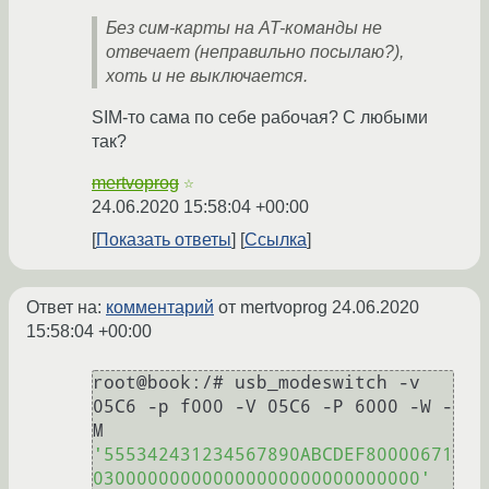
Без сим-карты на AT-команды не
отвечает (неправильно посылаю?),
хоть и не выключается.
SIM-то сама по себе рабочая? С любыми
так?
mertvoprog
☆
24.06.2020 15:58:04 +00:00
Показать ответы
Ссылка
Ответ на:
комментарий
от mertvoprog
24.06.2020
15:58:04 +00:00
root@book:/# usb_modeswitch -v 
05C6 -p f000 -V 05C6 -P 6000 -W -
M 
'555342431234567890ABCDEF80000671
030000000000000000000000000000'