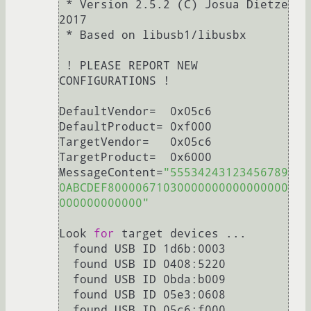
 * Version 2.5.2 (C) Josua Dietze 
2017

 * Based on libusb1/libusbx

 ! PLEASE REPORT NEW 
CONFIGURATIONS !

DefaultVendor=  0x05c6

DefaultProduct= 0xf000

TargetVendor=   0x05c6

TargetProduct=  0x6000

MessageContent=
"55534243123456789
0ABCDEF80000671030000000000000000
000000000000"
Look 
for
 target devices ...

  found USB ID 1d6b:0003

  found USB ID 0408:5220

  found USB ID 0bda:b009

  found USB ID 05e3:0608

  found USB ID 05c6:f000
