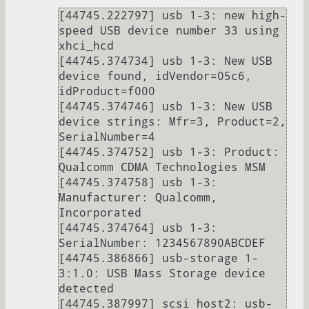
[44745.222797] usb 1-3: new high-
speed USB device number 33 using 
xhci_hcd

[44745.374734] usb 1-3: New USB 
device found, idVendor=05c6, 
idProduct=f000

[44745.374746] usb 1-3: New USB 
device strings: Mfr=3, Product=2, 
SerialNumber=4

[44745.374752] usb 1-3: Product: 
Qualcomm CDMA Technologies MSM

[44745.374758] usb 1-3: 
Manufacturer: Qualcomm, 
Incorporated

[44745.374764] usb 1-3: 
SerialNumber: 1234567890ABCDEF

[44745.386866] usb-storage 1-
3:1.0: USB Mass Storage device 
detected

[44745.387997] scsi host2: usb-