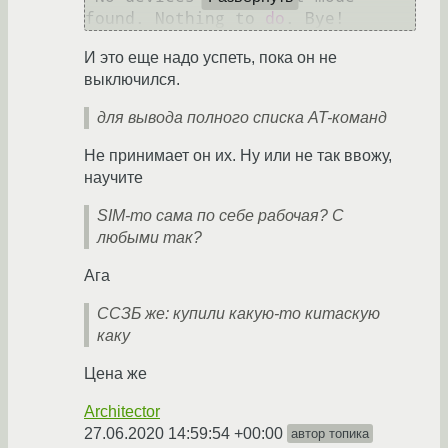
found. Nothing to 
do
И это еще надо успеть, пока он не
выключился.
для вывода полного списка AT-команд
Не принимает он их. Ну или не так ввожу,
научите
SIM-то сама по себе рабочая? С
любыми так?
Ага
ССЗБ же: купили какую-то китаскую
каку
Цена же
Architector
27.06.2020 14:59:54 +00:00
автор топика