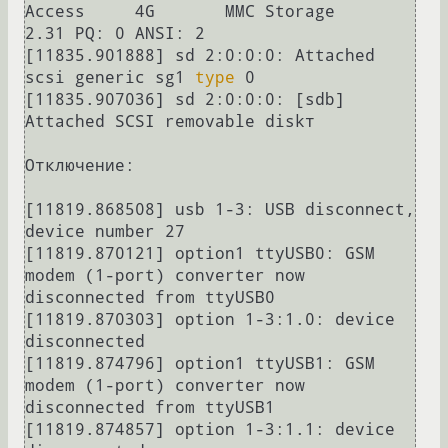
Access     4G       MMC Storage      
2.31 PQ: 0 ANSI: 2

[11835.901888] sd 2:0:0:0: Attached 
scsi generic sg1 
type
 0

[11835.907036] sd 2:0:0:0: [sdb] 
Attached SCSI removable diskт

Отключение:

[11819.868508] usb 1-3: USB disconnect, 
device number 27

[11819.870121] option1 ttyUSB0: GSM 
modem (1-port) converter now 
disconnected from ttyUSB0

[11819.870303] option 1-3:1.0: device 
disconnected

[11819.874796] option1 ttyUSB1: GSM 
modem (1-port) converter now 
disconnected from ttyUSB1

[11819.874857] option 1-3:1.1: device 