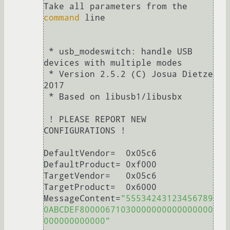
Take all parameters from the 
command
 line

 * usb_modeswitch: handle USB 
devices with multiple modes

 * Version 2.5.2 (C) Josua Dietze 
2017

 * Based on libusb1/libusbx

 ! PLEASE REPORT NEW 
CONFIGURATIONS !

DefaultVendor=  0x05c6

DefaultProduct= 0xf000

TargetVendor=   0x05c6

TargetProduct=  0x6000

MessageContent=
"55534243123456789
0ABCDEF80000671030000000000000000
000000000000"