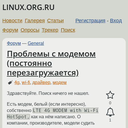
LINUX.ORG.RU
Новости
Галерея
Статьи
Регистрация
-
Вход
Форум
Опросы
Трекер
Поиск
Форум
—
General
Проблемы с модемом
(постоянно
перезагружается)
4g
,
wi-fi
,
драйвер
,
модем
Здравствуйте. Поиск ничего не нашел.
0
Есть модем, белый (если интересно),
LTE 4G MODEM with Wi-Fi
собственно
HotSpot,
как на нём написано. О
1
компании, производителе, модели судить