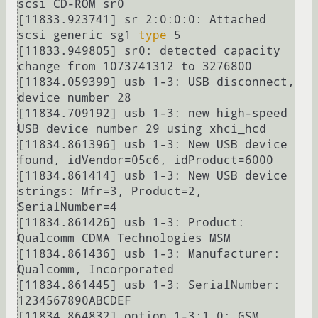
scsi CD-ROM sr0

[11833.923741] sr 2:0:0:0: Attached 
scsi generic sg1 
type
 5

[11833.949805] sr0: detected capacity 
change from 1073741312 to 3276800

[11834.059399] usb 1-3: USB disconnect, 
device number 28

[11834.709192] usb 1-3: new high-speed 
USB device number 29 using xhci_hcd

[11834.861396] usb 1-3: New USB device 
found, idVendor=05c6, idProduct=6000

[11834.861414] usb 1-3: New USB device 
strings: Mfr=3, Product=2, 
SerialNumber=4

[11834.861426] usb 1-3: Product: 
Qualcomm CDMA Technologies MSM

[11834.861436] usb 1-3: Manufacturer: 
Qualcomm, Incorporated

[11834.861445] usb 1-3: SerialNumber: 
1234567890ABCDEF

[11834.864832] option 1-3:1.0: GSM 