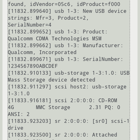
found, idVendor=05c6, idProduct=f000

[11832.899640] usb 1-3: New USB device 
strings: Mfr=3, Product=2, 
SerialNumber=4

[11832.899652] usb 1-3: Product: 
Qualcomm CDMA Technologies MSM

[11832.899662] usb 1-3: Manufacturer: 
Qualcomm, Incorporated

[11832.899671] usb 1-3: SerialNumber: 
1234567890ABCDEF

[11832.910133] usb-storage 1-3:1.0: USB 
Mass Storage device detected

[11832.911297] scsi host2: usb-storage 
1-3:1.0

[11833.916181] scsi 2:0:0:0: CD-ROM            
4G       MMC Storage      2.31 PQ: 0 
ANSI: 2

[11833.923203] sr 2:0:0:0: [sr0] scsi-1 
drive

[11833.923500] sr 2:0:0:0: Attached 