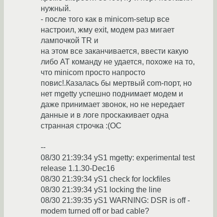
нужный.
- после того как в minicom-setup все
настроил, жму exit, модем раз мигает
лампочкой TR и
на этом все заканчивается, ввести какую
либо АТ команду не удается, похоже на то,
что minicom просто напросто
повис!.Казалась бы мертвый com-порт, но
нет mgetty успешно поднимает модем и
даже принимает звонок, но не нередает
данные и в логе проскакивает одна
странная строчка :(OC
--
08/30 21:39:34 yS1 mgetty: experimental test
release 1.1.30-Dec16
08/30 21:39:34 yS1 check for lockfiles
08/30 21:39:34 yS1 locking the line
08/30 21:39:35 yS1 WARNING: DSR is off -
modem turned off or bad cable?