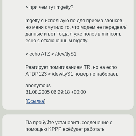
> при чем тут mgetty?
mgetty я использую по для приема звонков,
но меня смутило то, что модем не передвал/
данные и вот тогда я уже полез в minicom,
есно с отключенным mgetty.
> echo ATZ > /dev/ttyS1
Реагирует помигиванием TR, но на echo
ATDP123 > /dev/ttyS1 номер не наберает.
anonymous
31.08.2005 06:29:18 +00:00
Ссылка
Па пробуйте установить соеденение с
помощью KPPP всёбудет работать.