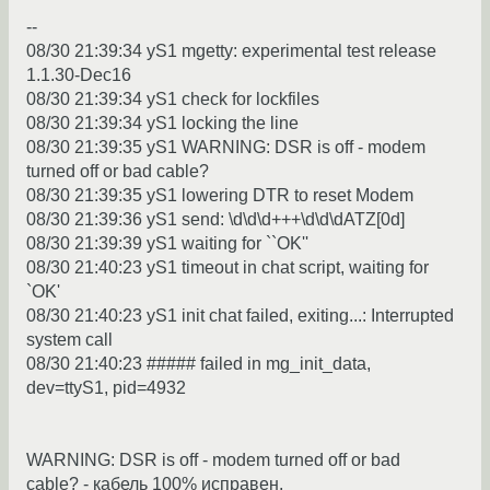
--
08/30 21:39:34 yS1 mgetty: experimental test release
1.1.30-Dec16
08/30 21:39:34 yS1 check for lockfiles
08/30 21:39:34 yS1 locking the line
08/30 21:39:35 yS1 WARNING: DSR is off - modem
turned off or bad cable?
08/30 21:39:35 yS1 lowering DTR to reset Modem
08/30 21:39:36 yS1 send: \d\d\d+++\d\d\dATZ[0d]
08/30 21:39:39 yS1 waiting for ``OK''
08/30 21:40:23 yS1 timeout in chat script, waiting for
`OK'
08/30 21:40:23 yS1 init chat failed, exiting...: Interrupted
system call
08/30 21:40:23 ##### failed in mg_init_data,
dev=ttyS1, pid=4932
WARNING: DSR is off - modem turned off or bad
cable? - кабель 100% исправен.