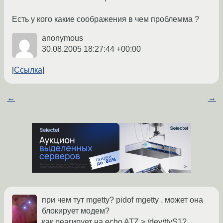
Есть у кого какие соображения в чем проблемма ?
anonymous
30.08.2005 18:27:44 +00:00
Ссылка
←
→
при чем тут mgetty? pidof mgetty . может она
блокирует модем?
как реагирует на echo ATZ > /dev/ttyS1?