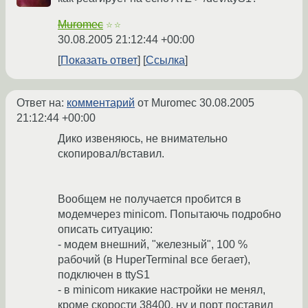
Muromec
☆☆
30.08.2005 21:12:44 +00:00
Показать ответ
Ссылка
Ответ на:
комментарий
от Muromec
30.08.2005
21:12:44 +00:00
Дико извеняюсь, не внимательно
скопировал/вставил.
Вообщем не получается пробится в
модемчерез minicom. Попытаючь подробно
описать ситуацию:
- модем внешний, "железный", 100 %
рабочий (в HuperTerminal все бегает),
подключен в ttyS1
- в minicom никакие настройки не менял,
кроме скорости 38400, ну и порт поставил