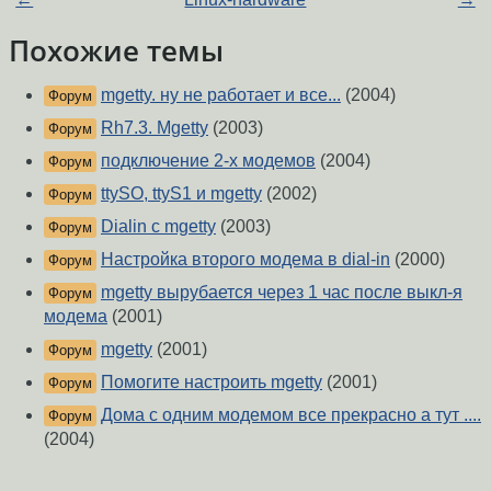
Похожие темы
mgetty. ну не работает и все...
(2004)
Форум
Rh7.3. Mgetty
(2003)
Форум
подключение 2-х модемов
(2004)
Форум
ttySO, ttyS1 и mgetty
(2002)
Форум
Dialin с mgetty
(2003)
Форум
Настройка второго модема в dial-in
(2000)
Форум
mgetty вырубается через 1 час после выкл-я
Форум
модема
(2001)
mgetty
(2001)
Форум
Помогите настроить mgetty
(2001)
Форум
Дома с одним модемом все прекрасно а тут ....
Форум
(2004)