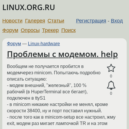
LINUX.ORG.RU
Новости
Галерея
Статьи
Регистрация
-
Вход
Форум
Опросы
Трекер
Поиск
Форум
—
Linux-hardware
Проблемы с модемом. help
Вообщем не получается пробится в
модемчерез minicom. Попытаючь подробно
0
описать ситуацию:
- модем внешний, "железный", 100 %
рабочий (в HuperTerminal все бегает),
0
подключен в ttyS1
- в minicom никакие настройки не менял, кроме
скорости 38400, ну и порт поставил нужный.
- после того как в minicom-setup все настроил, жму
exit, модем раз мигает лампочкой TR и на этом