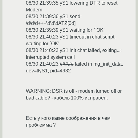
08/30 21:39:35 yS1 lowering DTR to reset
Modem
08/30 21:39:36 yS1 send:
\d\d\d+++\d\d\dATZ[0d]
08/30 21:39:39 yS1 waiting for ``OK''
08/30 21:40:23 yS1 timeout in chat script,
waiting for `OK'
08/30 21:40:23 yS1 init chat failed, exiting...:
Interrupted system call
08/30 21:40:23 ##### failed in mg_init_data,
dev=ttyS1, pid=4932
WARNING: DSR is off - modem turned off or
bad cable? - кабель 100% исправен.
Есть у кого какие соображения в чем
проблемма ?