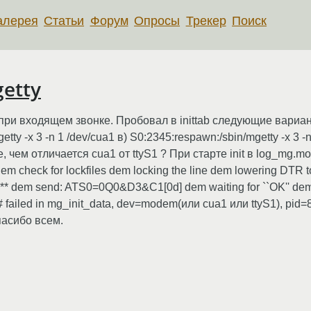
алерея
Статьи
Форум
Опросы
Трекер
Поиск
etty
при входящем звонке. Пробовал в inittab следующие вариант
mgetty -x 3 -n 1 /dev/cua1 в) S0:2345:respawn:/sbin/mgetty -x 3
ще, чем отличается cua1 от ttyS1 ? При старте init в log_m
dem check for lockfiles dem locking the line dem lowering DTR
d ** dem send: ATS0=0Q0&D3&C1[0d] dem waiting for ``OK'' dem
 ##### failed in mg_init_data, dev=modem(или cua1 или ttyS1), 
асибо всем.