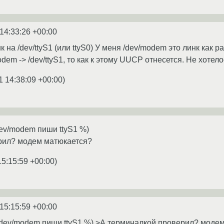
14:33:26 +00:00
к на /dev/ttyS1 (или ttyS0) У меня /dev/modem это линк как р
dem -> /dev/ttyS1, то как к этому UUCP отнесется. Не хотело
1 14:38:09 +00:00
)
dev/modem пиши ttyS1 %)
рил? модем матюкается?
15:15:59 +00:00
)
15:15:59 +00:00
 /dev/modem пиши ttyS1 %) >А терминалкой проверил? модем