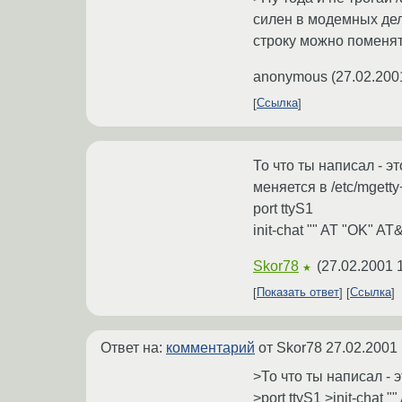
силен в модемных дел
строку можно поменя
anonymous
(
27.02.200
Ссылка
То что ты написал - эт
меняется в /etc/mgetty
port ttyS1
init-chat "" AT "OK" AT&
Skor78
(
27.02.2001 
★
Показать ответ
Ссылка
Ответ на:
комментарий
от Skor78
27.02.2001 
>То что ты написал - э
>port ttyS1 >init-chat 