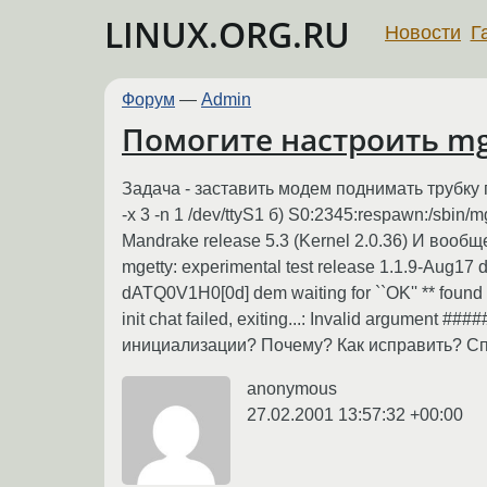
LINUX.ORG.RU
Новости
Г
Форум
—
Admin
Помогите настроить mg
Задача - заставить модем поднимать трубку 
-x 3 -n 1 /dev/ttyS1 б) S0:2345:respawn:/sbin/
Mandrake release 5.3 (Kernel 2.0.36) И вооб
mgetty: experimental test release 1.1.9-Aug17 
dATQ0V1H0[0d] dem waiting for ``OK'' ** foun
init chat failed, exiting...: Invalid argument
инициализации? Почему? Как исправить? Сп
anonymous
27.02.2001 13:57:32 +00:00