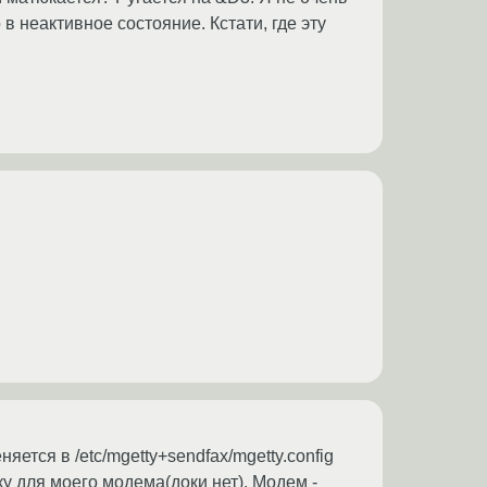
 неактивное состояние. Кстати, где эту
яется в /etc/mgetty+sendfax/mgetty.config
троку для моего модема(доки нет). Модем -