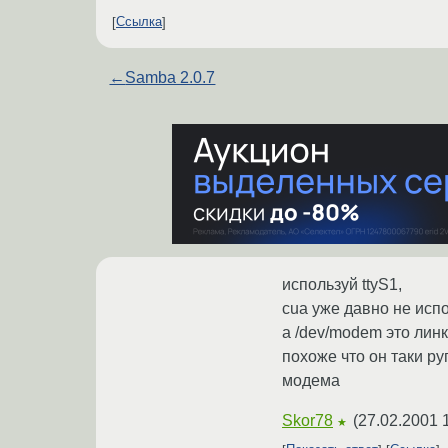
Ссылка
←
Samba 2.0.7
используй ttyS1,
cua уже давно не испо
а /dev/modem это линк 
похоже что он таки ру
модема
Skor78
(
27.02.2001 
★