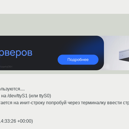
льзуются....
на /dev/ttyS1 (или ttyS0)
гается на инит-строку попробуй через терминалку ввести с
14:33:26 +00:00
)