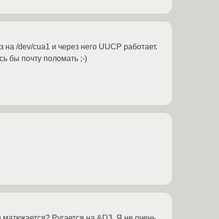
аз на /dev/cua1 и через него UUCP работает.
сь бы почту поломать ;-)
 матюкается? Ругается на &D3. Я не очень