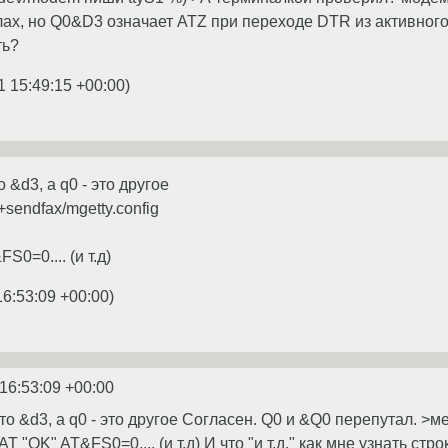
ах, но Q0&D3 означает ATZ при переходе DTR из активного в
ть?
1 15:49:15 +00:00
)
о &d3, а q0 - это другое
+sendfax/mgetty.config
FS0=0.... (и т.д)
16:53:09 +00:00
)
16:53:09 +00:00
то &d3, а q0 - это другое Согласен. Q0 и &Q0 перепутал. >мен
"" AT "OK" AT&FS0=0.... (и т.д) И что "и т.д." как мне узнать с