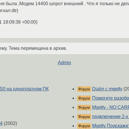
еня была .Модем 14400 шпрот внешний . Что я только не де
гнал dtr)
1 18:09:38 +00:00
)
ему. Тема перемещена в архив.
Admin
yS0 на одноплатном ПК
Dialin с mgetty
(2
Форум
Помогите разобра
Форум
Mgetty - NO CAR
Форум
подключение 2-х
Форум
.4
(2002)
Mgetty Подскажит
Форум