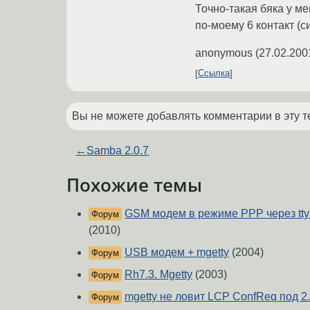
Точно-такая бяка у м
по-моему 6 контакт (си
anonymous
(
27.02.200
Ссылка
Вы не можете добавлять комментарии в эту т
←
Samba 2.0.7
Похожие темы
GSM модем в режиме РРР через tt
Форум
(2010)
USB модем + mgetty
(2004)
Форум
Rh7.3. Mgetty
(2003)
Форум
mgetty не ловит LCP ConfReq под 2
Форум