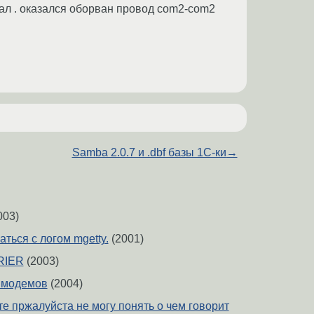
лал . оказался оборван провод com2-com2
Samba 2.0.7 и .dbf базы 1C-ки
→
003)
ться с логом mgetty.
(2001)
RIER
(2003)
 модемов
(2004)
е пржалуйста не могу понять о чем говорит