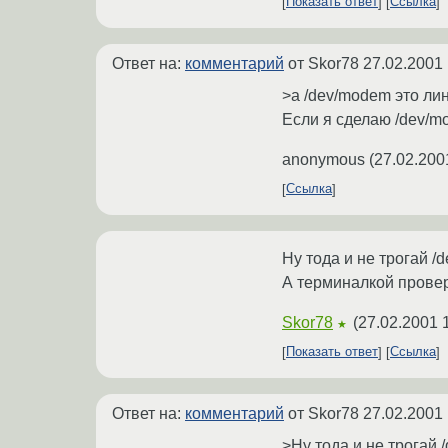
Показать ответ
Ссылка
Ответ на:
комментарий
от Skor78
27.02.2001 
>а /dev/modem это лин
Если я сделаю /dev/mo
anonymous
(
27.02.200
Ссылка
Ну тода и не трогай /
А терминалкой прове
Skor78
(
27.02.2001 
★
Показать ответ
Ссылка
Ответ на:
комментарий
от Skor78
27.02.2001 
>Ну тода и не трогай