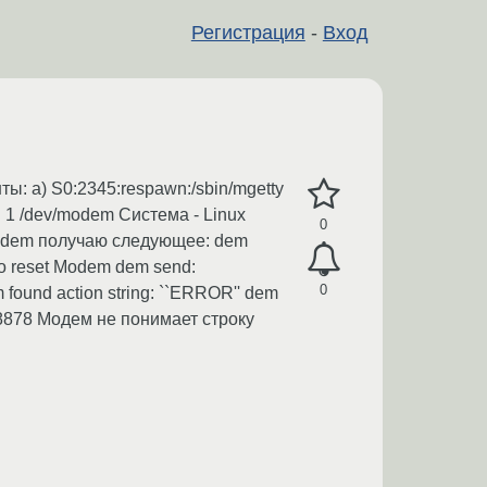
Регистрация
-
Вход
ы: а) S0:2345:respawn:/sbin/mgetty
 -n 1 /dev/modem Система - Linux
0
g.modem получаю следующее: dem
 to reset Modem dem send:
0
 found action string: ``ERROR'' dem
pid=8878 Модем не понимает строку