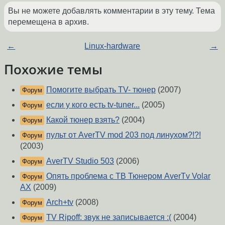
Вы не можете добавлять комментарии в эту тему. Тема
перемещена в архив.
←
Linux-hardware
→
Похожие темы
Помогите выбрать TV- тюнер
(2007)
Форум
если у кого есть tv-tuner...
(2005)
Форум
Какой тюнер взять?
(2004)
Форум
пульт от AverTV mod 203 под линухом?!?!
Форум
(2003)
AverTV Studio 503
(2006)
Форум
Опять проблема с ТВ Тюнером AverTv Volar
Форум
AX
(2009)
Arch+tv
(2008)
Форум
TV Ripoff: звук не записывается :(
(2004)
Форум