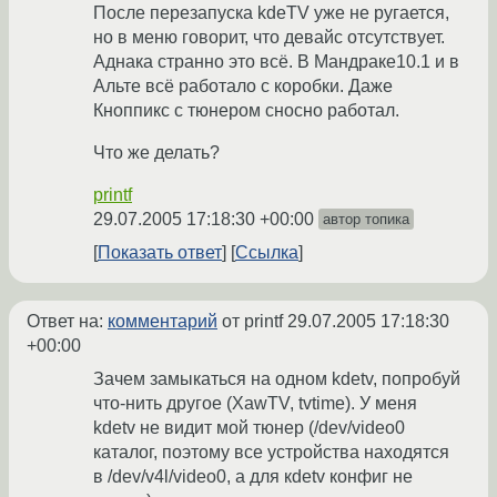
После перезапуска kdeTV уже не ругается,
но в меню говорит, что девайс отсутствует.
Аднака странно это всё. В Мандраке10.1 и в
Альте всё работало с коробки. Даже
Кноппикс с тюнером сносно работал.
Что же делать?
printf
29.07.2005 17:18:30 +00:00
автор топика
Показать ответ
Ссылка
Ответ на:
комментарий
от printf
29.07.2005 17:18:30
+00:00
Зачем замыкаться на одном kdetv, попробуй
что-нить другое (XawTV, tvtime). У меня
kdetv не видит мой тюнер (/dev/video0
каталог, поэтому все устройства находятся
в /dev/v4l/video0, а для кdetv конфиг не