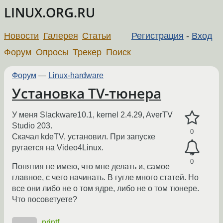
LINUX.ORG.RU
Новости
Галерея
Статьи
Регистрация
-
Вход
Форум
Опросы
Трекер
Поиск
Форум
—
Linux-hardware
Установка TV-тюнера
У меня Slackware10.1, kernel 2.4.29, AverTV
Studio 203.
0
Скачал kdeTV, установил. При запуске
ругается на Video4Linux.
0
Понятия не имею, что мне делать и, самое
главное, с чего начинать. В гугле много статей. Но
все они либо не о том ядре, либо не о том тюнере.
Что посоветуете?
printf