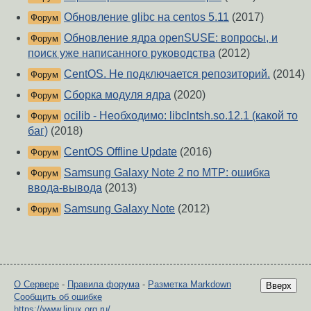
Обновление glibc на centos 5.11
(2017)
Форум
Обновление ядра openSUSE: вопросы, и
Форум
поиск уже написанного руководства
(2012)
CentOS. Не подключается репозиторий.
(2014)
Форум
Сборка модуля ядра
(2020)
Форум
ocilib - Необходимо: libclntsh.so.12.1 (какой то
Форум
баг)
(2018)
CentOS Offline Update
(2016)
Форум
Samsung Galaxy Note 2 по MTP: ошибка
Форум
ввода-вывода
(2013)
Samsung Galaxy Note
(2012)
Форум
О Сервере
-
Правила форума
-
Разметка Markdown
Вверх
Сообщить об ошибке
https://www.linux.org.ru/