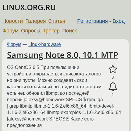
LINUX.ORG.RU
Новости
Галерея
Статьи
Регистрация
-
Вход
Форум
Опросы
Трекер
Поиск
Форум
—
Linux-hardware
Samsung Note 8.0, 10.1 MTP
OS CentOS 6.5 При подключении
устройства открываеться список каталогов
0
но они пусты. Можно создавать свои
каталоги и файлы их вот видит а то что там
есть нет. обновил libmpt до последней
1
версии [alexsy@homework SPECS]$ rpm -qa
| grep libmtp libmtp-1.1.6-2.el6.x86_64 libmtp-devel-
1.1.6-2.el6.x86_64 libmtp-examples-1.1.6-2.el6.x86_64
[alexsy@homework SPECS]$ Какие есть
предположения