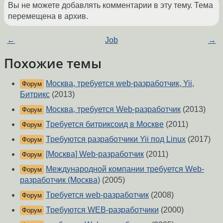
Вы не можете добавлять комментарии в эту тему. Тема
перемещена в архив.
←
Job
→
Похожие темы
Москва, требуется web-разработчик, Yii,
Форум
Битрикс
(2013)
Москва, требуется Web-разработчик
(2013)
Форум
Требуется битриксоид в Москве
(2011)
Форум
Требуются разработчики Yii под Linux
(2017)
Форум
[Москва] Web-разработчик
(2011)
Форум
Международной компании требуется Web-
Форум
разработчик (Москва)
(2005)
Требуется web-разработчик
(2008)
Форум
Требуются WEB-разработчики
(2000)
Форум