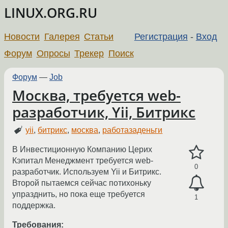
LINUX.ORG.RU
Новости
Галерея
Статьи
Регистрация
-
Вход
Форум
Опросы
Трекер
Поиск
Форум
—
Job
Москва, требуется web-
разработчик, Yii, Битрикс
yii
,
битрикс
,
москва
,
работазаденьги
В Инвестиционную Компанию Церих
Кэпитал Менеджмент требуется web-
0
разработчик. Используем Yii и Битрикс.
Второй пытаемся сейчас потихоньку
упразднить, но пока еще требуется
1
поддержка.
Требования: