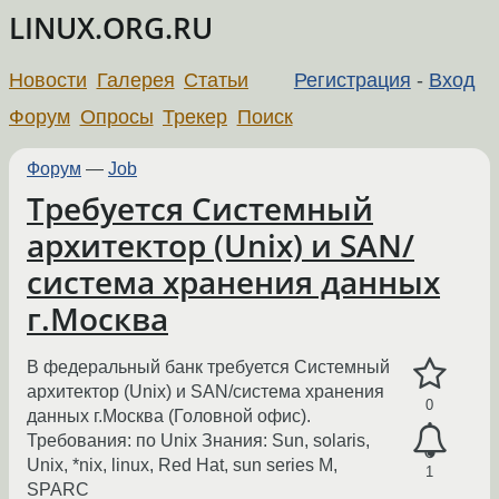
LINUX.ORG.RU
Новости
Галерея
Статьи
Регистрация
-
Вход
Форум
Опросы
Трекер
Поиск
Форум
—
Job
Требуется Системный
архитектор (Unix) и SAN/
система хранения данных
г.Москва
В федеральный банк требуется Системный
архитектор (Unix) и SAN/система хранения
0
данных г.Москва (Головной офис).
Требования: по Unix Знания: Sun, solaris,
Unix, *nix, linux, Red Hat, sun series M,
1
SPARC