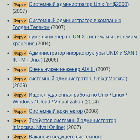
Системный администратор Unix (от $2000)
Форум
(2007)
Системный администратор в компанию
Форум
Голден Телеком
(2007)
нужен инженер по UNIX-системам и системам
Форум
хранения
(2004)
Администратор инфраструктуры UNIX и SAN (
Форум
IK - M - Unix )
(2006)
Очень нужен инженер AIX !!!
(2007)
Форум
системный администратор- Unix(г.Москва)
Форум
(2009)
Ищется удаленная работа по Unix / Linux /
Форум
Windows / Cloud / Virtualization
(2014)
Системный архитектор
(2008)
Форум
Требуется системный администратор
Форум
(г.Москва, Nival Online)
(2007)
Вакансия ведущего системного
Форум