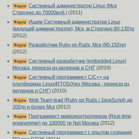
Системный администратор Linux (Мск
Форум
Строгино до 70000руб.)
(2011)
Ищем Системный администратор Linux
Форум
(ведущий администратор), Мск, м.Строгино 80-130тр
(2012)
Разработчик Ruby on Rails, Мск (90-150тр)
Форум
(2012)
Системный разработчик (embedded Linux)
Форум
Москва, переезд из регионов и СНГ
(2010)
Системный программист C/C++ на
Форум
платформах Linux/RTOS/Xen (Москва - переезд из
регионов и СНГ)
(2010)
Web Team lead (Ruby on Rails / JavaScript) до
Форум
200тр и более Мск
(2012)
Программист микроконтроллеров (Real-time
Форум
programmer) до 100000 тр Net Москва
(2012)
Системный программист с опытом создания
Форум