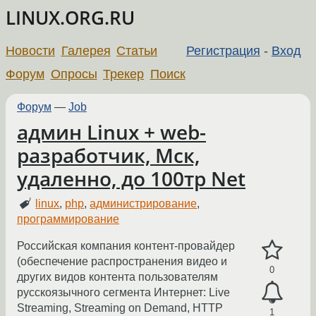
LINUX.ORG.RU
Новости
Галерея
Статьи
Регистрация
-
Вход
Форум
Опросы
Трекер
Поиск
Форум
—
Job
админ Linux + web-
разработчик, Мск,
удаленно, до 100тр Net
linux
,
php
,
администрирование
,
программирование
Российская компания контент-провайдер
(обеспечение распространения видео и
0
других видов контента пользователям
русскоязычного сегмента Интернет: Live
Streaming, Streaming on Demand, HTTP
1