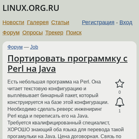
LINUX.ORG.RU
Новости
Галерея
Статьи
Регистрация
-
Вход
Форум
Опросы
Трекер
Поиск
Форум
—
Job
Портировать программку с
Perl на Java
Есть небольшая программа на Perl. Она
читает текстовую конфигурацию и
0
выплёвывает бинарный пакет, который
конструируется на базе этой конфигурации.
Необходимо сделать реверс инжениринг
1
Perl кода и переписать его на Java.
Требуется квалифицированный специалист,
ХОРОШО знающий оба языка для перевода такой
прогамульки на Java. Цена договорная. Связь по