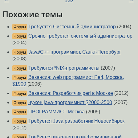
Похожие темы
Требуется Системный администратор
(2004)
Форум
Срочно требуется системный администратор
Форум
(2004)
Java/C++ программист, Санкт-Петербург
Форум
(2008)
Требуются *NIX-программисты
(2007)
Форум
Вакансия: web прoграммист Perl, Моcква,
Форум
$1900
(2006)
Вакансия: Разработчик perl в Москве
(2012)
Форум
нужен java-программист $2000-2500
(2007)
Форум
ПРОГРАММИСТ Москва
(2009)
Форум
Требуется Java разработчик Новосибирск
Форум
(2012)
Требуется инженер по информационной
Форум