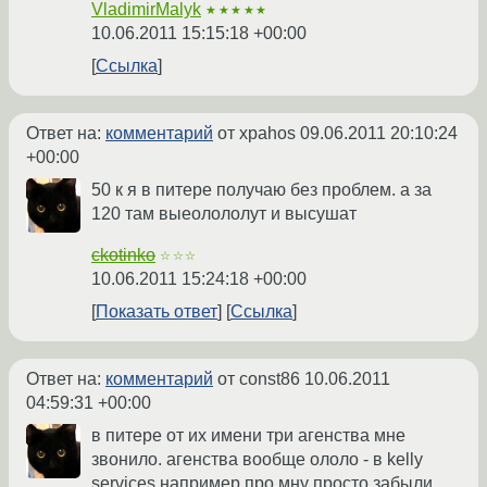
VladimirMalyk
★★★★★
10.06.2011 15:15:18 +00:00
Ссылка
Ответ на:
комментарий
от xpahos
09.06.2011 20:10:24
+00:00
50 к я в питере получаю без проблем. а за
120 там выеолололут и высушат
ckotinko
☆☆☆
10.06.2011 15:24:18 +00:00
Показать ответ
Ссылка
Ответ на:
комментарий
от const86
10.06.2011
04:59:31 +00:00
в питере от их имени три агенства мне
звонило. агенства вообще ололо - в kelly
services например про мну просто забыли.