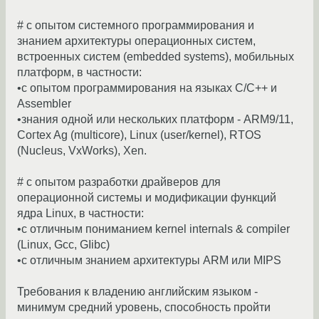
# с опытом системного программирования и
знанием архитектуры операционных систем,
встроенных систем (embedded systems), мобильных
платформ, в частности:
•с опытом программирования на языках C/C++ и
Assеmbler
•знания одной или нескольких платформ - ARM9/11,
Coгtex Ag (multiсore), Linux (user/kernel), RTOS
(Nuсleus, VxWorks), Xen.
# с опытом разработки драйверов для
операционной системы и модификации функций
ядра Linux, в частности:
•с отличным пониманием kernel internals & compiler
(Linux, Gсс, GIibс)
•с отличным знанием архитектуры ARM или MIPS
Требования к владению английским языком -
минимум средний уровень, способность пройти