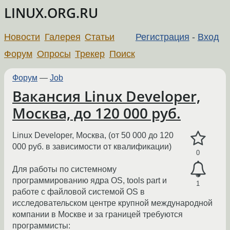
LINUX.ORG.RU
Новости
Галерея
Статьи
Регистрация
-
Вход
Форум
Опросы
Трекер
Поиск
Форум
—
Job
Вакансия Linux Developer,
Москва, до 120 000 руб.
Linux Developer, Москва, (от 50 000 до 120
000 руб. в зависимости от квалификации)
0
Для работы по системному
программированию ядра OS, tools part и
1
работе с файловой системой OS в
исследовательском центре крупной международной
компании в Москве и за границей требуются
программисты: