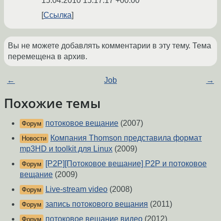
15.04.2010 15:17:17 +00:00
Ссылка
Вы не можете добавлять комментарии в эту тему. Тема
перемещена в архив.
←
Job
→
Похожие темы
потоковое вещание
(2007)
Форум
Компания Thomson представила формат
Новости
mp3HD и toolkit для Linux
(2009)
[P2P][Потоковое вещание] P2P и потоковое
Форум
вещание
(2009)
Live-stream video
(2008)
Форум
запись потокового вещания
(2011)
Форум
потоковое вещание видео
(2012)
Форум