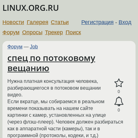
LINUX.ORG.RU
Новости
Галерея
Статьи
Регистрация
-
Вход
Форум
Опросы
Трекер
Поиск
Форум
—
Job
спец по потоковому
вещанию
Нужна платная консультация человека,
разбирающиегося в потоковом вещании
0
видео.
Если вкратце, мы собираемся в реальном
времени показывать на нашем сайте
0
картинки с камер, установленных на улице
(через флэш-плеер). Человек должен разбираться
как в аппаратной части (камеры), так и в
программной (протоколы, кодеки, и т.д.)