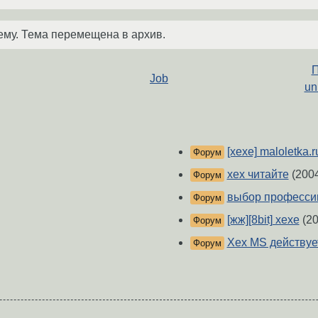
ему. Тема перемещена в архив.
П
Job
un
[хехе] maloletka.r
Форум
хех читайте
(200
Форум
выбор професси
Форум
[жж][8bit] хехе
(20
Форум
Хех MS действуе
Форум