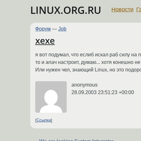
LINUX.ORG.RU
Новости
Г
Форум
—
Job
хехе
я вот подумал, что еслиб искал раб силу на 
то и апач настроит, думаю... хотя конешно не
Или нужен чел, знающий Linux, но это подоро
anonymous
28.09.2003 23:51:23 +00:00
Ссылка