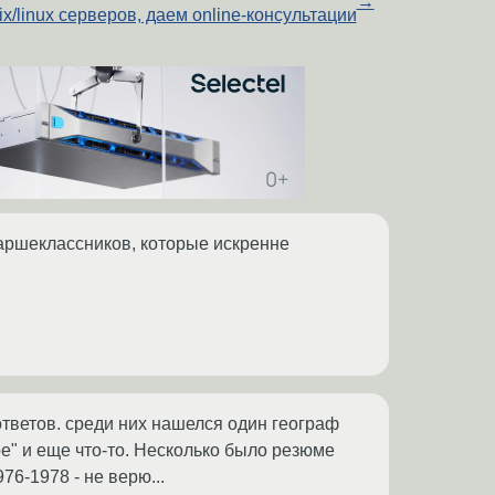
→
ix/linux серверов, даем online-консультации
таршеклассников, которые искренне
ответов. среди них нашелся один географ
е" и еще что-то. Несколько было резюме
76-1978 - не верю...