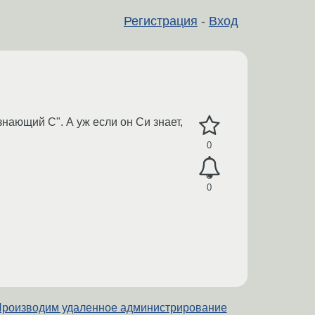
Регистрация
-
Вход
знающий С". А уж если он Си знает,
0
0
роизводим удаленное администрирование