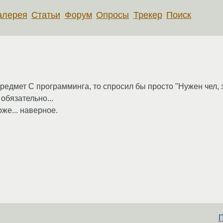
алерея
Статьи
Форум
Опросы
Трекер
Поиск
предмет С программинга, то спросил бы просто "Нужен чел, 
 обязательно...
же... наверное.
П