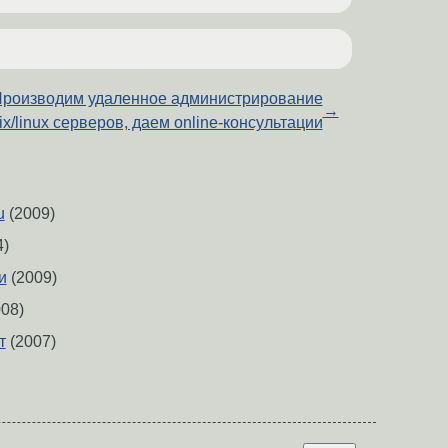
роизводим удаленное администрирование
→
ix/linux серверов, даем online-консультации
u
(2009)
4)
и
(2009)
08)
т
(2007)