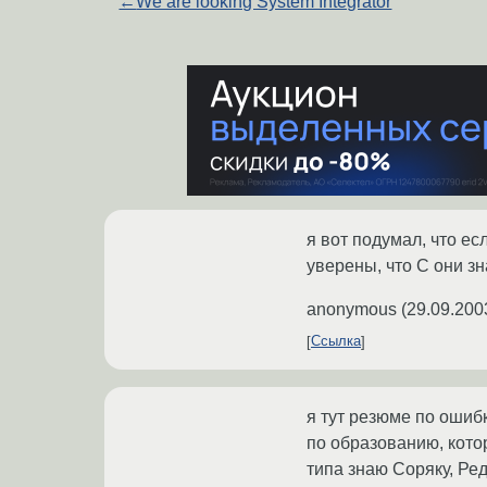
←
We are looking System Integrator
я вот подумал, что е
уверены, что C они з
anonymous
(
29.09.200
Ссылка
я тут резюме по ошиб
по образованию, кото
типа знаю Соряку, Ред