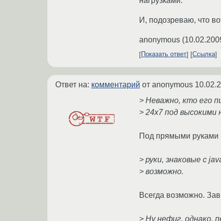
нагрузками.
И, подозреваю, что в
anonymous
(
10.02.200
Показать ответ
Ссылка
Ответ на:
комментарий
от anonymous
10.02.
> Неважно, кто его п
> 24х7 под высокими 
Под прямыми руками в
> руки, знаковые с ja
> возможно.
Всегда возможно. Зав
> Ну нефиг, однако, 