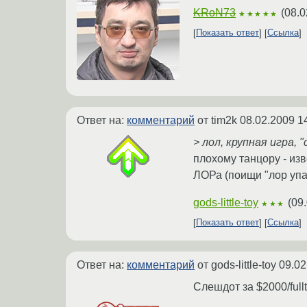
KRoN73
(
08.0
★★★★★
Показать ответ
Ссылка
Ответ на:
комментарий
от tim2k
08.02.2009 1
> лол, крупная игра,
плохому танцору - изв
ЛОРа (поищи "лор упал
gods-little-toy
(
09.
★★★
Показать ответ
Ссылка
Ответ на:
комментарий
от gods-little-toy
09.02
Слешдот за $2000/full