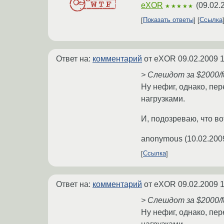
eXOR
(
09.02.
★★★★★
Показать ответы
Ссылка
Ответ на:
комментарий
от eXOR
09.02.2009 1
> Слешдот за $2000/f
Ну нефиг, однако, пер
нагрузками.
И, подозреваю, что в
anonymous
(
10.02.200
Ссылка
Ответ на:
комментарий
от eXOR
09.02.2009 1
> Слешдот за $2000/f
Ну нефиг, однако, пер