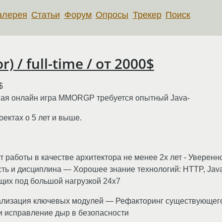
алерея
Статьи
Форум
Опросы
Трекер
Поиск
) / full-time / от 2000$
$
евая онлайн игра MMORGP требуется опытный Java-
оектах о 5 лет и выше.
ыт работы в качестве архитектора не менее 2х лет - Увере
ть и дисциплина — Хорошее знание технологий: HTTP, Jav
их под большой нагрузкой 24x7
Реализация ключевых модулей — Рефакторинг существующег
и исправление дыр в безопасности