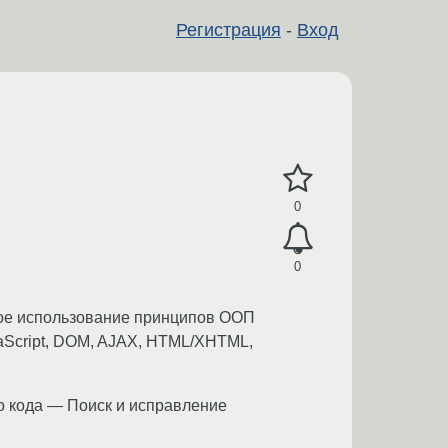
Регистрация
-
Вход
0
0
нное использование принципов ООП
aScript, DOM, AJAX, HTML/XHTML,
о кода — Поиск и исправление