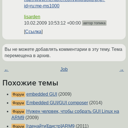
id=ru:me-ms1000
lisarden
10.02.2009 10:53:12 +00:00
автор топика
Ссылка
Вы не можете добавлять комментарии в эту тему. Тема
перемещена в архив.
←
Job
→
Похожие темы
embedded GUI
(2009)
Форум
Embedded GUI/GUI composer
(2014)
Форум
Нужен человек, чтобы собрать GUI Linux на
Форум
ARM9
(2009)
[гденайти][дистр]ARM9
(2011)
Форум