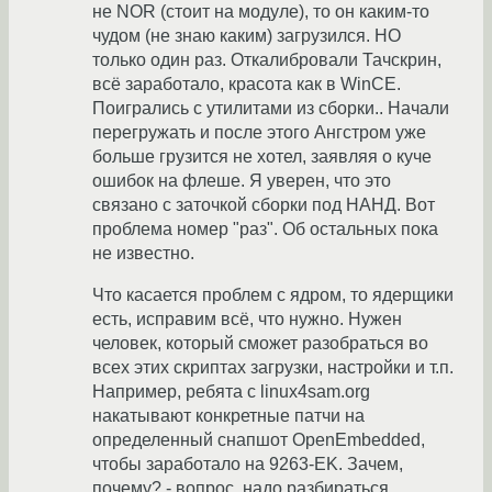
не NOR (стоит на модуле), то он каким-то
чудом (не знаю каким) загрузился. НО
только один раз. Откалибровали Тачскрин,
всё заработало, красота как в WinCE.
Поигрались с утилитами из сборки.. Начали
перегружать и после этого Ангстром уже
больше грузится не хотел, заявляя о куче
ошибок на флеше. Я уверен, что это
связано с заточкой сборки под НАНД. Вот
проблема номер "раз". Об остальных пока
не известно.
Что касается проблем с ядром, то ядерщики
есть, исправим всё, что нужно. Нужен
человек, который сможет разобраться во
всех этих скриптах загрузки, настройки и т.п.
Например, ребята с linux4sam.org
накатывают конкретные патчи на
определенный снапшот OpenEmbedded,
чтобы заработало на 9263-EK. Зачем,
почему? - вопрос, надо разбираться.