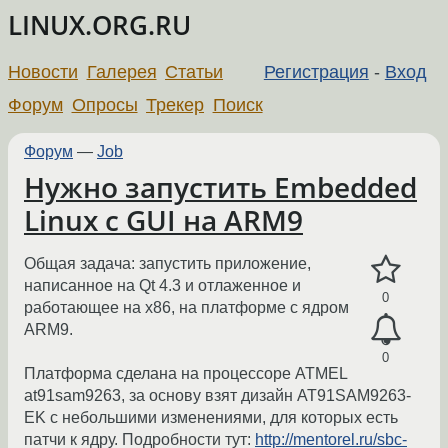
LINUX.ORG.RU
Новости
Галерея
Статьи
Регистрация
-
Вход
Форум
Опросы
Трекер
Поиск
Форум
—
Job
Нужно запустить Embedded
Linux с GUI на ARM9
Общая задача: запустить приложение,
написанное на Qt 4.3 и отлаженное и
0
работающее на х86, на платформе с ядром
ARM9.
0
Платформа сделана на процессоре ATMEL
at91sam9263, за основу взят дизайн AT91SAM9263-
EK с небольшими изменениями, для которых есть
патчи к ядру. Подробности тут:
http://mentorel.ru/sbc-