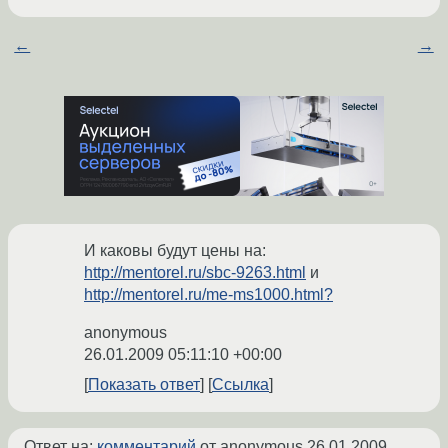
←
→
И каковы будут цены на:
http://mentorel.ru/sbc-9263.html
и
http://mentorel.ru/me-ms1000.html?
anonymous
26.01.2009 05:11:10 +00:00
Показать ответ
Ссылка
Ответ на:
комментарий
от anonymous
26.01.2009