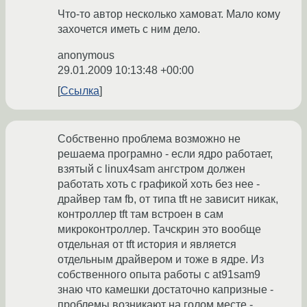
Что-то автор несколько хамоват. Мало кому
захочется иметь с ним дело.
anonymous
29.01.2009 10:13:48 +00:00
Ссылка
Собственно проблема возможно не
решаема програмно - если ядро работает,
взятый с linux4sam ангстром должен
работать хоть с графикой хоть без нее -
драйвер там fb, от типа tft не зависит никак,
контроллер tft там встроен в сам
микроконтроллер. Тачскрин это вообще
отдельная от tft история и является
отдельным драйвером и тоже в ядре. Из
собственного опыта работы с at91sam9
знаю что камешки достаточно капризные -
проблемы возникают на голом месте -