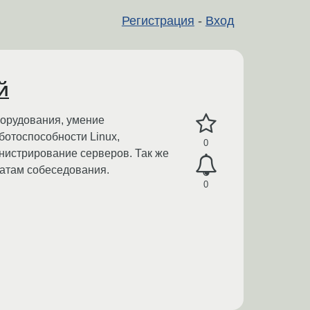
Регистрация
-
Вход
й
оборудования, умение
ботоспособности Linux,
0
нистрирование серверов. Так же
татам собеседования.
0