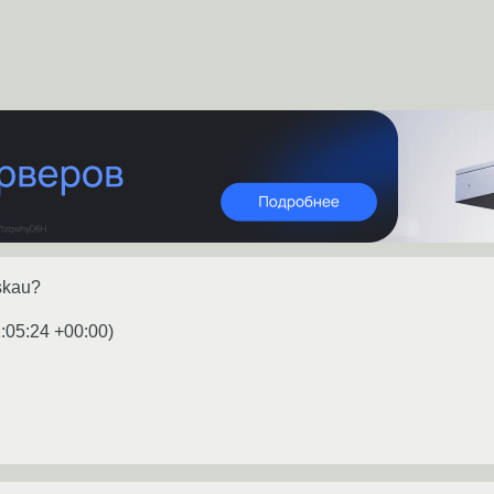
skau?
:05:24 +00:00
)