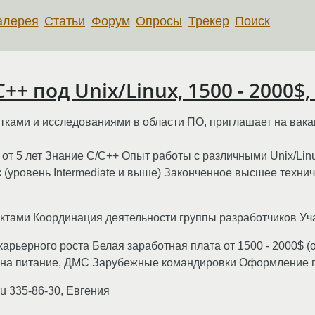
алерея
Статьи
Форум
Опросы
Трекер
Поиск
+ под Unix/Linux, 1500 - 2000$
ками и исследованиями в области ПО, приглашает на вак
от 5 лет Знание C/C++ Опыт работы с различными Unix/Lin
(уровень Intermediate и выше) Законченное высшее технич
ктами Координация деятельности группы разработчиков Уч
арьерного роста Белая заработная плата от 1500 - 2000$ (
 на питание, ДМС Зарубежные командировки Оформление 
u 335-86-30, Евгения