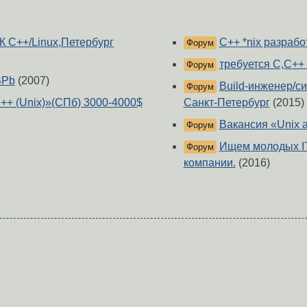
C++/Linux,Петербург
С++ *nix разработ
Форум
требуется C,C++
Форум
SPb
(2007)
Build-инженер/с
Форум
+ (Unix)»(СПб) 3000-4000$
Санкт-Петербург
(2015)
Вакансия «Unix 
Форум
Ищем молодых IT
Форум
компании.
(2016)