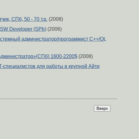
чик, СПб, 50 - 70 т.р.
(2008)
 SW Developer (SPb)
(2006)
истемный администратор/программист С++/Qt,
администратор»(СПб) 1600-2200$
(2008)
-специалистов для работы в крупной Айти
Вверх