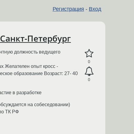
Регистрация
-
Вход
, Санкт-Петербург
антную должность ведущего
0
ux Желателен опыт кросс -
еское образование Возраст: 27- 40
0
астие в разработке
обсуждается на собеседовании)
по ТК РФ