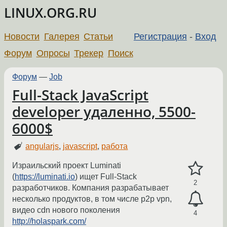
LINUX.ORG.RU
Новости
Галерея
Статьи
Регистрация
-
Вход
Форум
Опросы
Трекер
Поиск
Форум
—
Job
Full-Stack JavaScript
developer удаленно, 5500-
6000$
angularjs
,
javascript
,
работа
Израильский проект Luminati
(
https://luminati.io
) ищет Full-Stack
2
разработчиков. Компания разрабатывает
несколько продуктов, в том числе p2p vpn,
видео cdn нового поколения
4
http://holaspark.com/