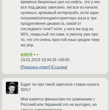
времена бешенных цен на нефть. это у них
все под джаву завязано. легаси из начала
нулевых, кровавый интерпрайз. если один
пхпшник/питонщик/«скриптер» раза в три
продуктивнее джависта. какой от
последнего толк? хотя, у него же код на
90%, покрытый тестами. я умолчу уже про
то, что это очень простой язык сродни тому
же php.
tz4678
★★
19.01.2019 19:34:26 +00:00
Показать ответ
Ссылка
Будет ли при такой зарплате ставка налога
50%?
Мне кажется финансово по сравнению с
Россией или Украиной это не выгодно, но
страна цивилизованее