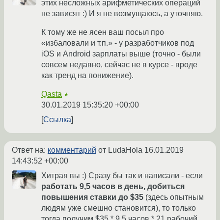
этих несложных арифметических операций
не зависят :) И я не возмущаюсь, а уточняю.
К тому же не ясен ваш посыл про
«избаловали и т.п.» - у разработчиков под
iOS и Android зарплаты выше (точно - были
совсем недавно, сейчас не в курсе - вроде
как тренд на понижение).
Qasta
★
30.01.2019 15:35:20 +00:00
Ссылка
Ответ на:
комментарий
от LudaHola
16.01.2019
14:43:52 +00:00
Хитрая вы :) Сразу бы так и написали - если
работать 9,5 часов в день, добиться
повышения ставки до $35
(здесь опытным
людям уже смешно становится), то только
тогда получим $35 * 9,5 часов * 21 рабочий