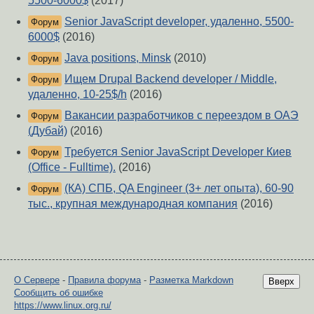
5500-6000$
(2017)
Senior JavaScript developer, удаленно, 5500-
Форум
6000$
(2016)
Java positions, Minsk
(2010)
Форум
Ищем Drupal Backend developer / Middle,
Форум
удаленно, 10-25$/h
(2016)
Вакансии разработчиков с переездом в ОАЭ
Форум
(Дубай)
(2016)
Требуется Senior JavaScript Developer Киев
Форум
(Office - Fulltime).
(2016)
(КА) СПБ, QA Engineer (3+ лет опыта), 60-90
Форум
тыс., крупная международная компания
(2016)
О Сервере
-
Правила форума
-
Разметка Markdown
Вверх
Сообщить об ошибке
https://www.linux.org.ru/