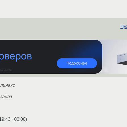
Нуж
 линакс
задач
19:43 +00:00
)