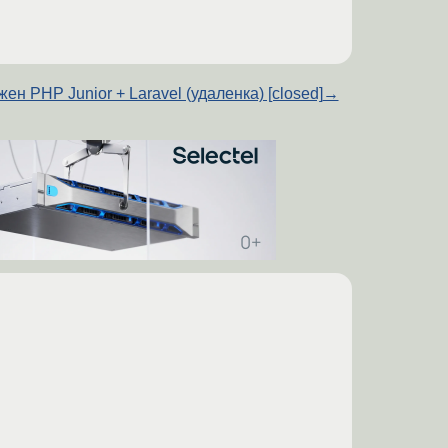
ен PHP Junior + Laravel (удаленка) [closed]
→