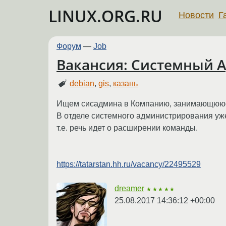
LINUX.ORG.RU
Новости
Г
Форум
—
Job
Вакансия: Системный А
debian
,
gis
,
казань
Ищем сисадмина в Компанию, занимающююся
В отделе системного администрирования уже 
т.е. речь идет о расширении команды.
https://tatarstan.hh.ru/vacancy/22495529
dreamer
★★★★★
25.08.2017 14:36:12 +00:00