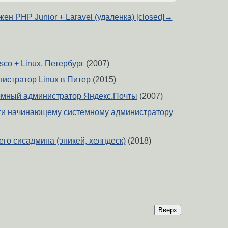
ен PHP Junior + Laravel (удаленка) [closed]
→
sco + Linux, Петербург
(2007)
истратор Linux в Питер
(2015)
емный администратор Яндекс.Почты
(2007)
ги начинающему системному администратору
го сисадмина (эникей, хелпдеск)
(2018)
Вверх