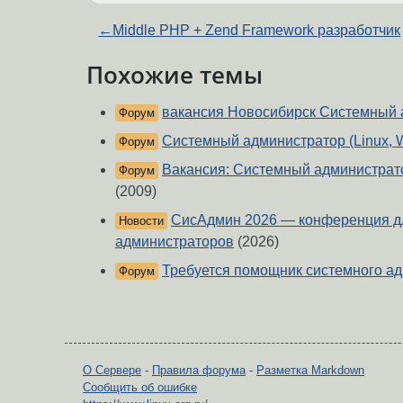
←
Middle PHP + Zend F⁢ramework разработчик
Похожие темы
вакансия Новосибирск Системный 
Форум
Системный администратор (Linux, 
Форум
Вакансия: Системный администрато
Форум
(2009)
СисАдмин 2026 — конференция д
Новости
администраторов
(2026)
Требуется помощник системного а
Форум
О Сервере
-
Правила форума
-
Разметка Markdown
Сообщить об ошибке