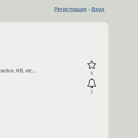
Регистрация
-
Вход
ice, KB, etc...
0
2