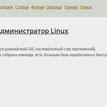
алерея
Статьи
Форум
Опросы
Трекер
Поиск
дминистратор Linux
 разработкой GIS систем(полный стек приложений).
собрана команда, есть большая база наработанных best pract