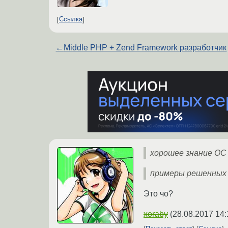
Ссылка
←
Middle PHP + Zend F⁢ramework разработчик
хорошее знание ОС
примеры решенных 
Это чо?
xoraby
(
28.08.2017 14: