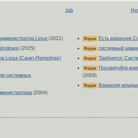
Job
Нуж
администратор Linux
(2021)
Есть вакансия Ci
Форум
Windows)
(2015)
системный админ
Форум
р Linux (Санкт-Петербург)
Требуется: Сист
Форум
Посоветуйте кни
Форум
ля системных
(2009)
Вакансия младше
Форум
дминистратора
(2004)