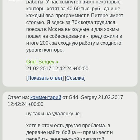
работы. У нас компутер вижн некоторые
конторы хотят за 40-60 тыс. руб., да и не
каждый ява-программист в Питере имеет
столько. Я здесь за 70к когда трудился,
поехал в Мск на выходные и для хохмы
пошел на собеседование - предложили в
итоге 200к за сходную работу в сходного
уровня конторе.
Grid_Sergey
★
21.02.2017 12:42:24 +00:00
Показать ответ
Ссылка
Ответ на:
комментарий
от Grid_Sergey
21.02.2017
12:42:24 +00:00
ну так и на удаленку че.
хотя в этом есть другая проблема. в
деревне найти бойца --- прям квест и
перебить деверенской зряплатой