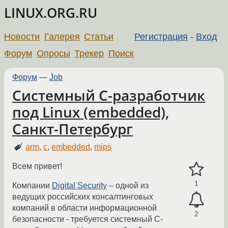
LINUX.ORG.RU
Новости
Галерея
Статьи
Регистрация
-
Вход
Форум
Опросы
Трекер
Поиск
Форум
—
Job
Системный С-разработчик
под Linux (embedded),
Санкт-Петербург
arm
,
c
,
embedded
,
mips
Всем привет!
1
Компании
Digital Security
– одной из
ведущих российских консалтинговых
компаний в области информационной
2
безопасности - требуется системный С-