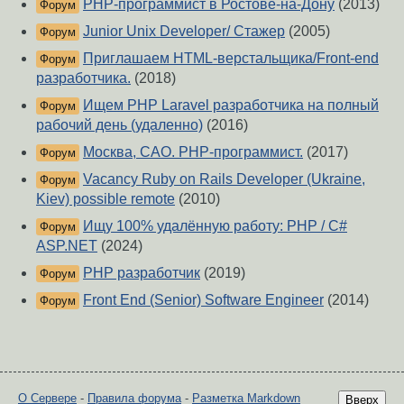
PHP-программист в Ростове-на-Дону
(2013)
Форум
Junior Unix Developer/ Стажер
(2005)
Форум
Приглашаем HTML-верстальщика/Front-end
Форум
разработчика.
(2018)
Ищем PHP Laravel разработчика на полный
Форум
рабочий день (удаленно)
(2016)
Москва, САО. PHP-программист.
(2017)
Форум
Vacancy Ruby on Rails Developer (Ukraine,
Форум
Kiev) possible remote
(2010)
Ищу 100% удалённую работу: PHP / C#
Форум
ASP.NET
(2024)
PHP разработчик
(2019)
Форум
Front End (Senior) Software Engineer
(2014)
Форум
О Сервере
-
Правила форума
-
Разметка Markdown
Вверх