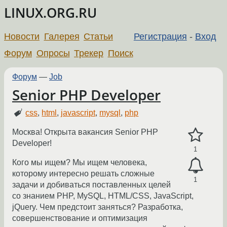
LINUX.ORG.RU
Новости
Галерея
Статьи
Регистрация
-
Вход
Форум
Опросы
Трекер
Поиск
Форум
—
Job
Senior PHP Developer
css
,
html
,
javascript
,
mysql
,
php
Москва! Открыта вакансия Senior PHP
Developer!
1
Кого мы ищем? Мы ищем человека,
которому интересно решать сложные
1
задачи и добиваться поставленных целей
со знанием PHP, MySQL, HTML/CSS, JavaScript,
jQuery. Чем предстоит заняться? Разработка,
совершенствование и оптимизация