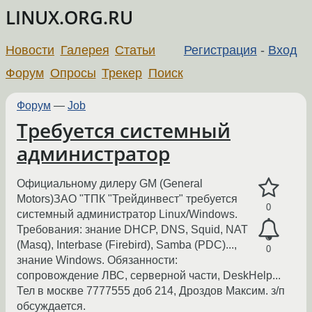
LINUX.ORG.RU
Новости
Галерея
Статьи
Регистрация
-
Вход
Форум
Опросы
Трекер
Поиск
Форум
—
Job
Требуется системный
администратор
Официальному дилеру GM (General
Motors)ЗАО "ТПК "Трейдинвест" требуется
0
системный администратор Linux/Windows.
Требования: знание DHCP, DNS, Squid, NAT
(Masq), Interbase (Firebird), Samba (PDC)...,
0
знание Windows. Обязанности:
сопровождение ЛВС, серверной части, DeskHelp...
Тел в москве 7777555 доб 214, Дроздов Максим. з/п
обсуждается.