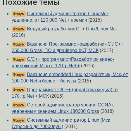
Похожие темы
Системный администратор Linux Мск
Форум
удаленно, от 120.000 Net + премии
(2015)
Ведущий разработчик С++ Unix/Linux Мск
Форум
(2016)
Вакансия Программист-разработчик C / C++
Форум
250.000 Gross, ПО и драйвера ККТ, МСК
(2017)
C/C++ программист/Разработчик видео-
Форум
приложений Мск от 170тр Net +
(2016)
Вакансия embedded linux разработчик, Мск, от
Форум
100.000 Net и более + бонусы
(2015)
Программист C/С++ (обработка медиа) от
Форум
170.тр Net + МСК
(2016)
Сетевой администратор уровня CCNA с
Форум
уверенным знанием Linux 180000 Gross
(2018)
Системный администратор Linux (Мск
Форум
Строгино до 70000руб.)
(2011)