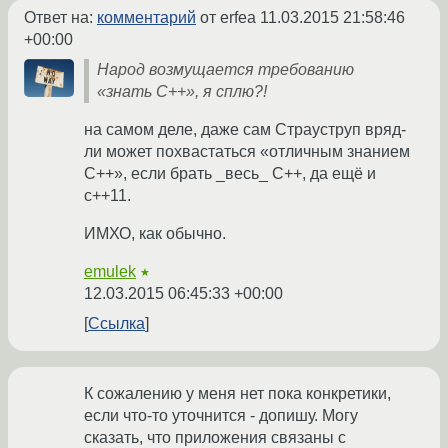
Ответ на:
комментарий
от erfea
11.03.2015 21:58:46
+00:00
Народ возмущается требованию
«знать C++», я сплю?!
на самом деле, даже сам Страуструп вряд-
ли может похвастаться «отличным знанием
C++», если брать _весь_ C++, да ещё и
c++11.
ИМХО, как обычно.
emulek
★
12.03.2015 06:45:33 +00:00
Ссылка
К сожалению у меня нет пока конкретики,
если что-то уточнится - допишу. Могу
сказать, что приложения связаны с