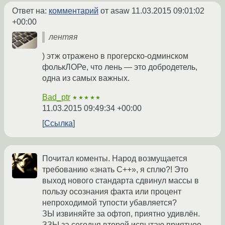
Ответ на:
комментарий
от asaw
11.03.2015 09:01:02
+00:00
лентяя
) этж отражено в прогерско-одминском
фолькЛОРе, что лень — это добродетель,
одна из самых важных.
Bad_ptr
★★★★★
11.03.2015 09:49:34 +00:00
Ссылка
Почитал коменты. Народ возмущается
требованию «знать C++», я сплю?! Это
выход нового стандарта сдвинул массы в
пользу осознания факта или процент
непроходимой тупости убавляется?
ЗЫ извиняйте за офтоп, приятно удивлён.
ЗЗЫ за сегодня второй испытаю приятное