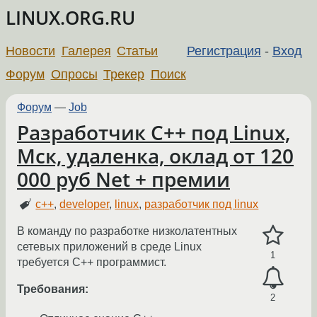
LINUX.ORG.RU
Новости
Галерея
Статьи
Регистрация
-
Вход
Форум
Опросы
Трекер
Поиск
Форум
—
Job
Разработчик C++ под Linux,
Мск, удаленка, оклад от 120
000 руб Net + премии
c++
,
developer
,
linux
,
разработчик под linux
В команду по разработке низколатентных
сетевых приложений в среде Linux
1
требуется C++ программист.
Требования:
2