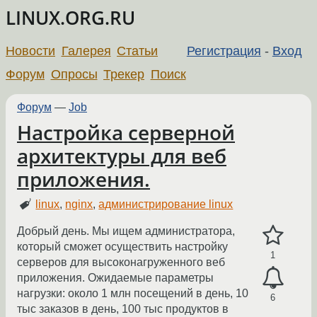
LINUX.ORG.RU
Новости
Галерея
Статьи
Регистрация
-
Вход
Форум
Опросы
Трекер
Поиск
Форум
—
Job
Настройка серверной
архитектуры для веб
приложения.
linux
,
nginx
,
администрирование linux
Добрый день. Мы ищем администратора,
который сможет осуществить настройку
1
серверов для высоконагруженного веб
приложения. Ожидаемые параметры
нагрузки: около 1 млн посещений в день, 10
6
тыс заказов в день, 100 тыс продуктов в