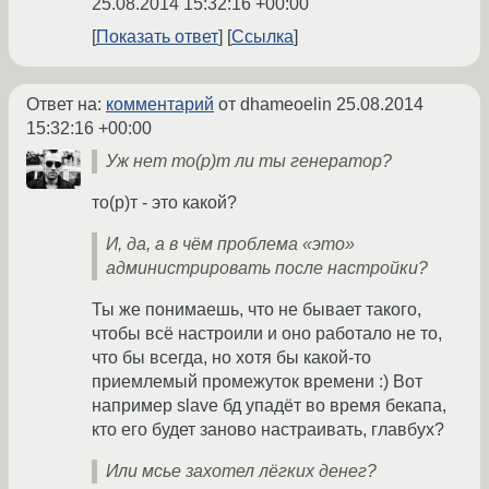
25.08.2014 15:32:16 +00:00
Показать ответ
Ссылка
Ответ на:
комментарий
от dhameoelin
25.08.2014
15:32:16 +00:00
Уж нет то(р)т ли ты генератор?
то(р)т - это какой?
И, да, а в чём проблема «это»
администрировать после настройки?
Ты же понимаешь, что не бывает такого,
чтобы всё настроили и оно работало не то,
что бы всегда, но хотя бы какой-то
приемлемый промежуток времени :) Вот
например slave бд упадёт во время бекапа,
кто его будет заново настраивать, главбух?
Или мсье захотел лёгких денег?