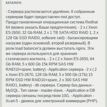
каталоге.
- Сервера располагаются удалённо. К собранным
серверам будет предоставлен root доступ.
Предустановленная операционная система Redhat
64 (можно указать Ваши предпочтения). - 2 x ( Xeon
E5-2650, 32 Gb RAM, 2 x 1 TB SATA HDD RAID 1, 2 x
128 Gb SSD RAID0, software raid) - балансировщики
нагрузки (один основной, второй резервный). В
роли load balancer'a должен выступать nginx. Эти
же сервера используются для хранения
статического контента. - 2 x ( 2 x Xeon E5-2650, 64
Gb RAM, 5 x 600 Gb 15k RPM SAS HW
RAID10+spare, battery) - Application сервера - 2 x ( 2
x Xeon E5-2670, 128 Gb RAM, 5 x 500 Gb (1Tb) 15
RPM SSD HW RAID10+spare, 2 x 300 SAS HW
RAID1, battery) - db сервера. Сервер баз данных -
MySQL. Тип связи - master-slave. - Application и DB
сервера связаны посредством 10G. - Application -
Xcart-5 - движок для электронной коммерции (PHP).