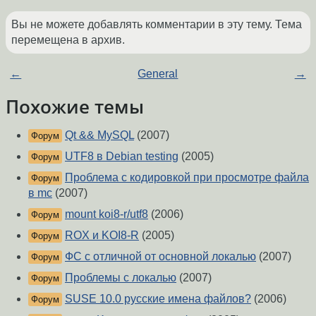
Вы не можете добавлять комментарии в эту тему. Тема
перемещена в архив.
←
General
→
Похожие темы
Qt && MySQL
(2007)
Форум
UTF8 в Debian testing
(2005)
Форум
Проблема с кодировкой при просмотре файла
Форум
в mc
(2007)
mount koi8-r/utf8
(2006)
Форум
ROX и KOI8-R
(2005)
Форум
ФС с отличной от основной локалью
(2007)
Форум
Проблемы с локалью
(2007)
Форум
SUSE 10.0 русские имена файлов?
(2006)
Форум