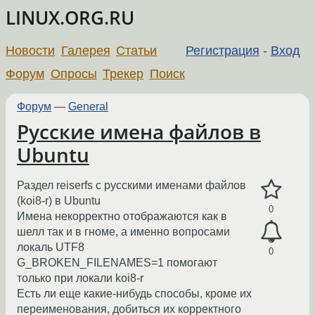
LINUX.ORG.RU
Новости
Галерея
Статьи
Регистрация
-
Вход
Форум
Опросы
Трекер
Поиск
Форум
—
General
Русские имена файлов в
Ubuntu
Раздел reiserfs с русскими именами файлов
(koi8-r) в Ubuntu
0
Имена некорректно отображаются как в
шелл так и в гноме, а именно вопросами
локаль UTF8
0
G_BROKEN_FILENAMES=1 помогают
только при локали koi8-r
Есть ли еще какие-нибудь способы, кроме их
переименования, добиться их корректного