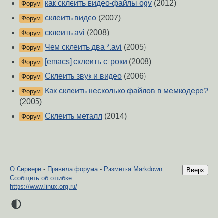
как склеить видео-файлы ogv
(2012)
Форум
склеить видео
(2007)
Форум
склеить avi
(2008)
Форум
Чем склеить два *.avi
(2005)
Форум
[emacs] склеить строки
(2008)
Форум
Склеить звук и видео
(2006)
Форум
Как склеить несколько файлов в мемкодере?
Форум
(2005)
Склеить металл
(2014)
Форум
О Сервере
-
Правила форума
-
Разметка Markdown
Вверх
Сообщить об ошибке
https://www.linux.org.ru/