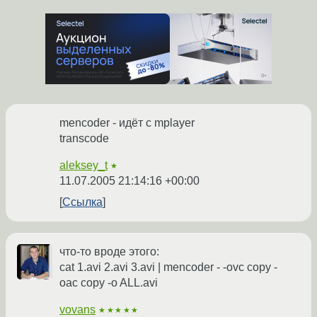
mencoder - идёт с mplayer
transcode
aleksey_t
★
11.07.2005 21:14:16 +00:00
Ссылка
что-то вроде этого:
cat 1.avi 2.avi 3.avi | mencoder - -ovc copy -
oac copy -o ALL.avi
vovans
★★★★★