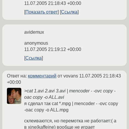
11.07.2005 21:18:43 +00:00
Показать ответ
Ссылка
avidemux
anonymous
11.07.2005 21:19:12 +00:00
Ссылка
Ответ на:
комментарий
от vovans
11.07.2005 21:18:43
+00:00
>cat 1.avi 2.avi 3.avi | mencoder - -ovc copy -
oac copy -o ALL.avi
я сделал так cat *.mpg | mencoder - -ovc copy
-oac copy -o ALL.mpg
склеиваются, но перемотка не работает:( а
в xine(kaffeine) вообще не играет