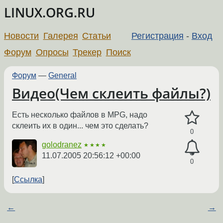
LINUX.ORG.RU
Новости
Галерея
Статьи
Регистрация
-
Вход
Форум
Опросы
Трекер
Поиск
Форум
—
General
Видео(Чем склеить файлы?)
Есть несколько файлов в MPG, надо
склеить их в один... чем это сделать?
0
golodranez
★★★★
11.07.2005 20:56:12 +00:00
0
Ссылка
←
→