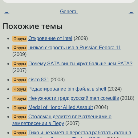
←
General
→
Похожие темы
Откровение от Intel
(2009)
Форум
низкая скорость usb в Russian Fedora 11
Форум
(2009)
Почему SATA-винты жрут больше чем PATA?
Форум
(2007)
cisco 831
(2003)
Форум
Редактирование bin файла в shell
(2024)
Форум
Ненужности тред: русский man coreutils
(2018)
Форум
Medal of Honor Allied Assault
(2004)
Форум
Столлман делится впечатлениями о
Форум
землетрясении в Перу
(2007)
Тихо и незаметно перестал работать флэш в
Форум