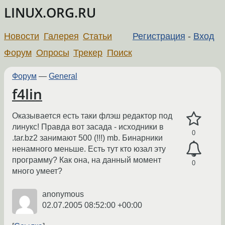
LINUX.ORG.RU
Новости
Галерея
Статьи
Регистрация
-
Вход
Форум
Опросы
Трекер
Поиск
Форум
—
General
f4lin
Оказывается есть таки флэш редактор под
линукс! Правда вот засада - исходники в
0
.tar.bz2 занимают 500 (!!!) mb. Бинарники
ненамного меньше. Есть тут кто юзал эту
программу? Как она, на данный момент
0
много умеет?
anonymous
02.07.2005 08:52:00 +00:00