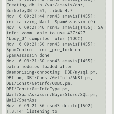
Creating db in /var/amavis/db/; 
BerkeleyDB 0.51, libdb 4.7

Nov  6 09:21:44 rsn43 amavis[1455]: 
initializing Mail::SpamAssassin (0)

Nov  6 09:21:46 rsn43 amavis[1455]: SA 
info: zoom: able to use 427/427 
'body_0' compiled rules (100%)

Nov  6 09:21:50 rsn43 amavis[1455]: 
SpamControl: init_pre_fork on 
SpamAssassin done

Nov  6 09:21:50 rsn43 amavis[1455]: 
extra modules loaded after 
daemonizing/chrooting: DBD/mysql.pm, 
DBI.pm, DBI/Const/GetInfo/ANSI.pm, 
DBI/Const/GetInfo/ODBC.pm, 
DBI/Const/GetInfoType.pm, 
Mail/SpamAssassin/BayesStore/SQL.pm, 
Mail/SpamAss

Nov  6 09:21:56 rsn43 dccifd[1502]: 
1.3.141 listening to 