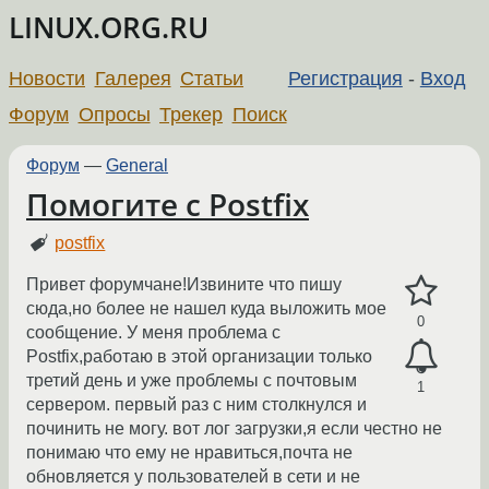
LINUX.ORG.RU
Новости
Галерея
Статьи
Регистрация
-
Вход
Форум
Опросы
Трекер
Поиск
Форум
—
General
Помогите с Postfix
postfix
Привет форумчане!Извините что пишу
сюда,но более не нашел куда выложить мое
0
сообщение. У меня проблема с
Postfix,работаю в этой организации только
третий день и уже проблемы с почтовым
1
сервером. первый раз с ним столкнулся и
починить не могу. вот лог загрузки,я если честно не
понимаю что ему не нравиться,почта не
обновляется у пользователей в сети и не