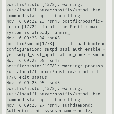
postfix/master[1578]: warning: 
/usr/local/libexec/postfix/smtpd: bad 
command startup -- throttling

Nov  6 09:22:23 rsn43 postfix/postfix-
script[1772]: fatal: the Postfix mail 
system is already running

Nov  6 09:23:04 rsn43 
postfix/smtpd[1778]: fatal: bad boolean 
configuration: smtpd_sasl_auth_enable = 
yes smtpd_sasl_application_name = smtpd

Nov  6 09:23:05 rsn43 
postfix/master[1578]: warning: process 
/usr/local/libexec/postfix/smtpd pid 
1778 exit status 1

Nov  6 09:23:05 rsn43 
postfix/master[1578]: warning: 
/usr/local/libexec/postfix/smtpd: bad 
command startup -- throttling

Nov  6 09:23:27 rsn43 authdaemond: 
Authenticated: sysusername=<null>, 