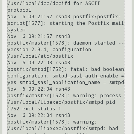
/usr/local/dcc/dccifd for ASCII 
protocol

Nov  6 09:21:57 rsn43 postfix/postfix-
script[1577]: starting the Postfix mail 
system

Nov  6 09:21:57 rsn43 
postfix/master[1578]: daemon started -- 
version 2.9.4, configuration 
/usr/local/etc/postfix

Nov  6 09:22:03 rsn43 
postfix/smtpd[1752]: fatal: bad boolean 
configuration: smtpd_sasl_auth_enable = 
yes smtpd_sasl_application_name = smtpd

Nov  6 09:22:04 rsn43 
postfix/master[1578]: warning: process 
/usr/local/libexec/postfix/smtpd pid 
1752 exit status 1

Nov  6 09:22:04 rsn43 
postfix/master[1578]: warning: 
/usr/local/libexec/postfix/smtpd: bad 