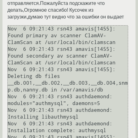
отправляется.Пожалуйста подскажите что
делать,Огромное спасибо! Кусочек из
загрузки,думаю тут видно что за ошибки он выдает
Nov  6 09:21:43 rsn43 amavis[1455]: 
Found primary av scanner ClamAV-
ClamScan at /usr/local/bin/clamscan

Nov  6 09:21:43 rsn43 amavis[1455]: 
Found secondary av scanner ClamAV-
ClamScan at /usr/local/bin/clamscan

Nov  6 09:21:43 rsn43 amavis[1455]: 
Deleting db files 
__db.001,__db.002,__db.003,__db.004,snm
p.db,nanny.db in /var/amavis/db

Nov  6 09:21:43 rsn43 authdaemond: 
modules="authmysql", daemons=5

Nov  6 09:21:43 rsn43 authdaemond: 
Installing libauthmysql

Nov  6 09:21:43 rsn43 authdaemond: 
Installation complete: authmysql

Nov  6 09:21:43 rsn43 amavis[1455]: 