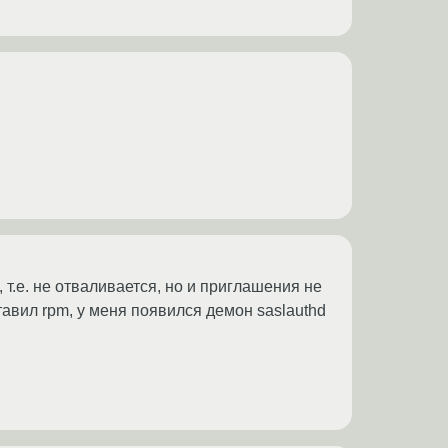
", т.е. не отваливается, но и приглашения не
оставил rpm, у меня появился демон saslauthd