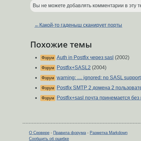
Вы не можете добавлять комментарии в эту т
←
Какой-то гаденыш сканирует порты
Похожие темы
Auth in Postfix через sasl
(2002)
Форум
Postfix+SASL2
(2004)
Форум
warning: .... ignored: no SASL support
Форум
Postfix SMTP 2 домена 2 пользоват
Форум
Postfix+sasl почта принемается без 
Форум
О Сервере
-
Правила форума
-
Разметка Markdown
Сообщить об ошибке