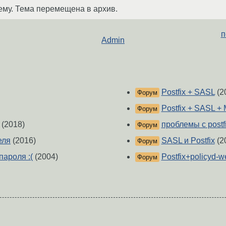
ему. Тема перемещена в архив.
п
Admin
Postfix + SASL
(2
Форум
Postfix + SASL 
Форум
(2018)
проблемы с postf
Форум
еля
(2016)
SASL и Postfix
(2
Форум
пароля :(
(2004)
Postfix+policyd-w
Форум