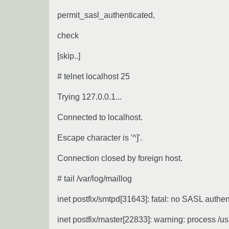
permit_sasl_authenticated,
check
[skip..]
# telnet localhost 25
Trying 127.0.0.1...
Connected to localhost.
Escape character is '^]'.
Connection closed by foreign host.
# tail /var/log/maillog
inet postfix/smtpd[31643]: fatal: no SASL auth
inet postfix/master[22833]: warning: process /us