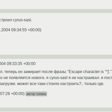
троил cyrus-sasl.
.2004 09:34:55 +00:00
)
004 09:33:35 +00:00
. теперь он замирает после фразы "Escape character is '^]'.
его не появляется нового. я cyrus-sasl я не настраивал. я п
загрузке. может все-таки стоило настроить?.. только где.
:07:26 +00:00
)
автор топика