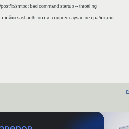
/postfix/smtpd: bad command startup -- throttling
ойки sasl auth, но ни в одном случае не сработало.
п