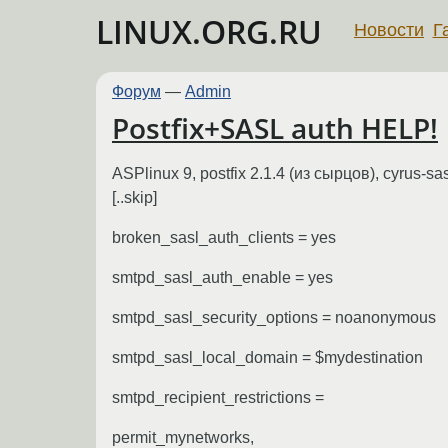
LINUX.ORG.RU
Новости
Г
Форум
—
Admin
Postfix+SASL auth HELP!
ASPlinux 9, postfix 2.1.4 (из сырцов), cyrus-sas
[..skip]
broken_sasl_auth_clients = yes
smtpd_sasl_auth_enable = yes
smtpd_sasl_security_options = noanonymous
smtpd_sasl_local_domain = $mydestination
smtpd_recipient_restrictions =
permit_mynetworks,