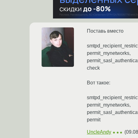
Поставь вместо
smtpd_recipient_restric
permit_mynetworks,
permit_sasl_authentica
check
Вот такое:
smtpd_recipient_restric
permit_mynetworks,
permit_sasl_authentica
permit
UncleAndy
(
09.08
★★★