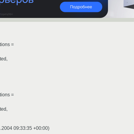
tions =
ted,
tions =
ted,
.2004 09:33:35 +00:00
)