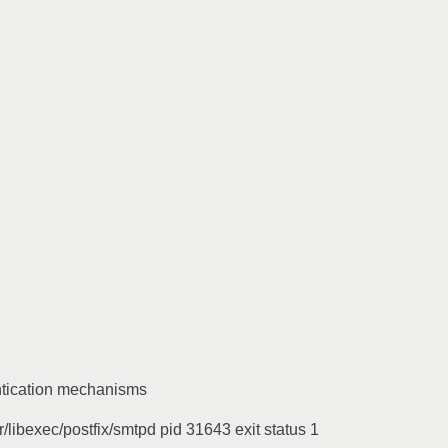
entication mechanisms
r/libexec/postfix/smtpd pid 31643 exit status 1