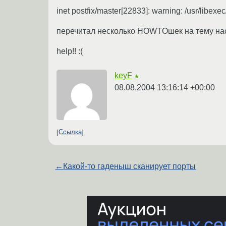
inet postfix/master[22833]: warning: /usr/libexec
перечитал несколько HOWTOшек на тему настр
help!! :(
keyF
★
08.08.2004 13:16:14 +00:00
Ссылка
←
Какой-то гаденыш сканирует порты