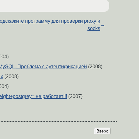
одскажите программу для проверки proxy и
→
socks
004)
+ MySQL. Проблема с аутентификацией
(2008)
ix
(2008)
004)
eight+postgrey= не работает!!!
(2007)
Вверх