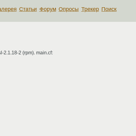
алерея
Статьи
Форум
Опросы
Трекер
Поиск
l-2.1.18-2 (rpm). main.cf: