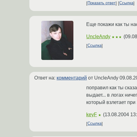
Показать ответ
Ссылка
Еще покажи как ты нас
UncleAndy
(
09.08
★★★
Ссылка
Ответ на:
комментарий
от UncleAndy
09.08.2
поправил как ты сказал
выдает... в логах нич
который взлетает при 
keyF
(
13.08.2004 13
★
Ссылка