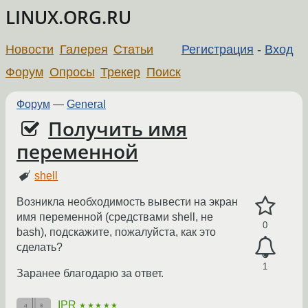
LINUX.ORG.RU
Новости
Галерея
Статьи
Регистрация
-
Вход
Форум
Опросы
Трекер
Поиск
Форум
—
General
Получить имя
переменной
shell
Возникла необходимость вывести на экран
имя переменной (средствами shell, не
0
bash), подскажите, пожалуйста, как это
сделать?
1
Заранее благодарю за ответ.
IPR
★★★★★