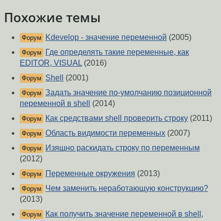
Похожие темы
Kdevelop - значение переменной
(2005)
Форум
Где определять такие переменные, как
Форум
EDITOR, VISUAL
(2016)
Shell
(2001)
Форум
Задать значение по-умолчанию позиционной
Форум
переменной в shell
(2014)
Как средствами shell проверить строку
(2011)
Форум
Область видимости переменных
(2007)
Форум
Изящно раскидать строку по переменным
Форум
(2012)
Переменные окружения
(2013)
Форум
Чем заменить неработающую конструкцию?
Форум
(2013)
Как получить значение переменной в shell,
Форум