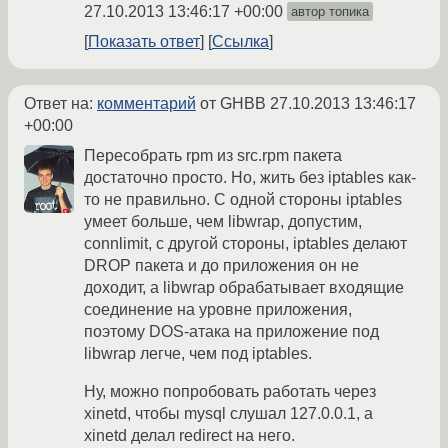
27.10.2013 13:46:17 +00:00
автор топика
Показать ответ
Ссылка
Ответ на:
комментарий
от GHBB
27.10.2013 13:46:17
+00:00
Пересобрать rpm из src.rpm пакета
достаточно просто. Но, жить без iptables как-
то не правильно. С одной стороны iptables
умеет больше, чем libwrap, допустим,
connlimit, с другой стороны, iptables делают
DROP пакета и до приложения он не
доходит, а libwrap обрабатывает входящие
соединение на уровне приложения,
поэтому DOS-атака на приложение под
libwrap легче, чем под iptables.
Ну, можно попробовать работать через
xinetd, чтобы mysql слушал 127.0.0.1, а
xinetd делал redirect на него.