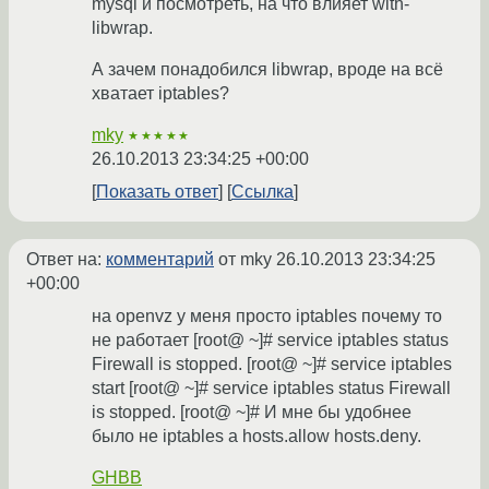
mysql и посмотреть, на что влияет with-
libwrap.
А зачем понадобился libwrap, вроде на всё
хватает iptables?
mky
★★★★★
26.10.2013 23:34:25 +00:00
Показать ответ
Ссылка
Ответ на:
комментарий
от mky
26.10.2013 23:34:25
+00:00
на openvz у меня просто iptables почему то
не работает [root@ ~]# service iptables status
Firewall is stopped. [root@ ~]# service iptables
start [root@ ~]# service iptables status Firewall
is stopped. [root@ ~]# И мне бы удобнее
было не iptables а hosts.allow hosts.deny.
GHBB