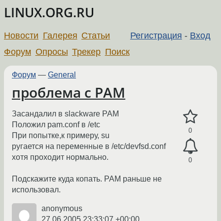
LINUX.ORG.RU
Новости
Галерея
Статьи
Регистрация
-
Вход
Форум
Опросы
Трекер
Поиск
Форум
—
General
проблема с PAM
Засандалил в slackware PAM
Положил pam.conf в /etc
0
При попытке,к примеру, su
ругается на переменные в /etc/devfsd.conf
хотя проходит нормально.
0
Подскажите куда копать. PAM раньше не
использовал.
anonymous
27.06.2005 23:33:07 +00:00