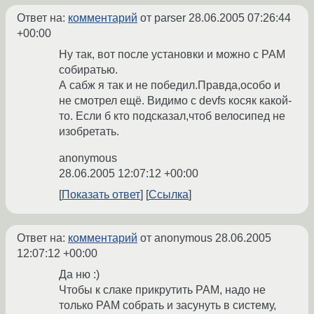
Ответ на:
комментарий
от parser
28.06.2005 07:26:44
+00:00
Ну так, вот после установки и можно с PAM
собиратью.
А сабж я так и не победил.Правда,особо и
не смотрел ещё. Видимо с devfs косяк какой-
то. Если б кто подсказал,чтоб велосипед не
изобретать.
anonymous
28.06.2005 12:07:12 +00:00
Показать ответ
Ссылка
Ответ на:
комментарий
от anonymous
28.06.2005
12:07:12 +00:00
Да ню :)
Чтобы к слаке прикрутить PAM, надо не
только PAM собрать и засунуть в систему,