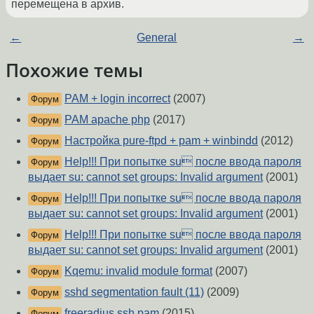
перемещена в архив.
←
General
→
Похожие темы
PAM + login incorrect
(2007)
Форум
PAM apache php
(2017)
Форум
Настройка pure-ftpd + pam + winbindd
(2012)
Форум
Help!!! При попытке su после ввода пароля
Форум
выдает su: cannot set groups: Invalid argument
(2001)
Help!!! При попытке su после ввода пароля
Форум
выдает su: cannot set groups: Invalid argument
(2001)
Help!!! При попытке su после ввода пароля
Форум
выдает su: cannot set groups: Invalid argument
(2001)
Kqemu: invalid module format
(2007)
Форум
sshd segmentation fault (11)
(2009)
Форум
freeradius ssh pam
(2015)
Форум