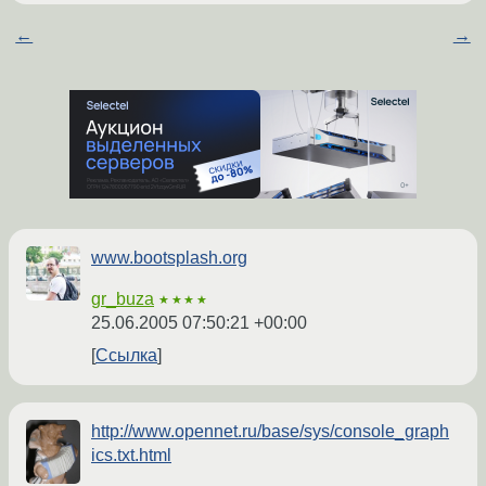
←
→
www.bootsplash.org
gr_buza
★★★★
25.06.2005 07:50:21 +00:00
Ссылка
http://www.opennet.ru/base/sys/console_graph
ics.txt.html