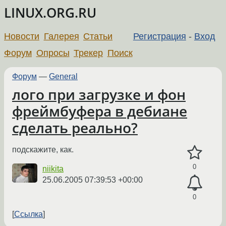
LINUX.ORG.RU
Новости
Галерея
Статьи
Регистрация
-
Вход
Форум
Опросы
Трекер
Поиск
Форум
—
General
лого при загрузке и фон
фреймбуфера в дебиане
сделать реально?
подскажите, как.
0
niikita
25.06.2005 07:39:53 +00:00
0
Ссылка