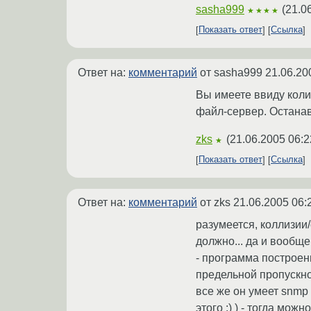
sasha999
(
21.0
★★★★
Показать ответ
Ссылка
Ответ на:
комментарий
от sasha999
21.06.20
Вы имеете ввиду коли
файл-сервер. Останавл
zks
(
21.06.2005 06:2
★
Показать ответ
Ссылка
Ответ на:
комментарий
от zks
21.06.2005 06:
разумеется, коллизии/
должно... да и вообщ
- программа построен
предельной пропускно
все же он умеет snmp 
этого :) ) - тогда мож