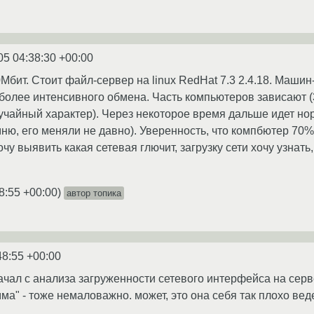
05 04:38:30 +00:00
0Мбит. Стоит файл-сервер на linux RedHat 7.3 2.4.18. Маши
более интенсивного обмена. Часть компьютеров зависают (
лучайный характер). Через некоторое время дальше идет н
ню, его меняли не давно). Уверенность, что компбютер 70% 
у выявить какая сетевая глючит, загрузку сети хочу узнать
8:55 +00:00
)
автор топика
48:55 +00:00
ачал с анализа загруженности сетевого интерфейса на сервере
мма" - тоже немаловажно. может, это она себя так плохо вед