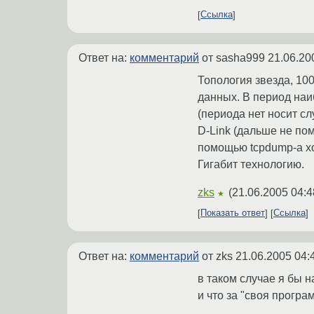
Ссылка
Ответ на:
комментарий
от sasha999
21.06.20
Топология звезда, 10
данных. В период наи
(периода нет носит с
D-Link (дальше не пом
помощью tcpdump-а хоч
Гигабит технологию.
zks
(
21.06.2005 04:4
★
Показать ответ
Ссылка
Ответ на:
комментарий
от zks
21.06.2005 04:
в таком случае я бы н
и что за "своя програ