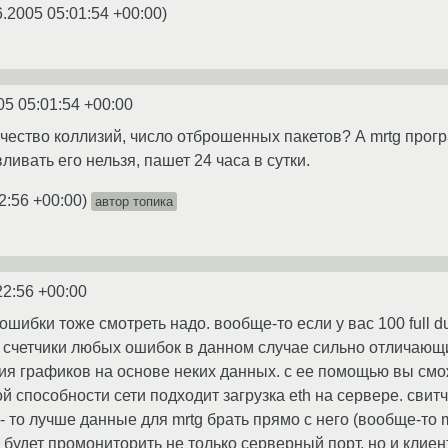
6.2005 05:01:54 +00:00
)
05 05:01:54 +00:00
чество коллизий, число отброшенных пакетов? А mrtg прогр
ивать его нельзя, пашет 24 часа в сутки.
2:56 +00:00
)
автор топика
22:56 +00:00
ошибки тоже смотреть надо. вообще-то если у вас 100 full 
е счетчики любых ошибок в данном случае сильно отличающи
ия графиков на основе неких данных. с ее помощью вы смож
й способности сети подходит загрузка eth на сервере. свит
- то лучше данные для mrtg брать прямо с него (вообще-то
но будет промониторить не только серверный порт, но и клиент