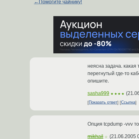
←
Помогите чайнику!
неясна задача. какая 
перегнутый где-то каб
опишите.
sasha999
(
21.0
★★★★
Показать ответ
Ссылка
Опция tcpdump -vvv т
mikhail
(
21.06.2005 
☆