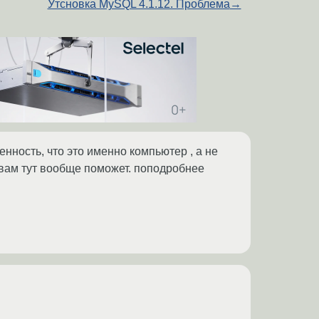
Утсновка MySQL 4.1.12. Проблема
→
ренность, что это именно компьютер , а не
p вам тут вообще поможет. поподробнее