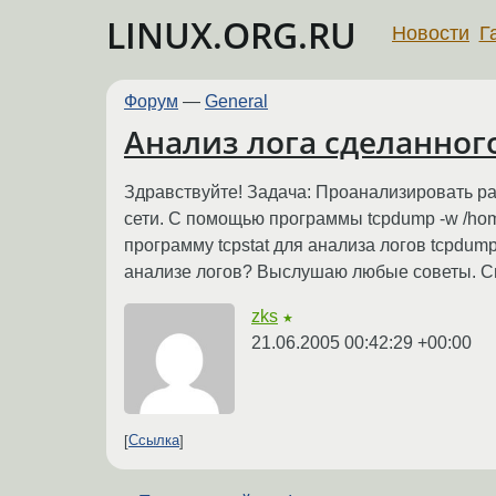
LINUX.ORG.RU
Новости
Г
Форум
—
General
Анализ лога сделанног
Здравствуйте! Задача: Проанализировать раб
сети. С помощью программы tcpdump -w /home
программу tcpstat для анализа логов tcpdum
анализе логов? Выслушаю любые советы. С
zks
★
21.06.2005 00:42:29 +00:00
Ссылка