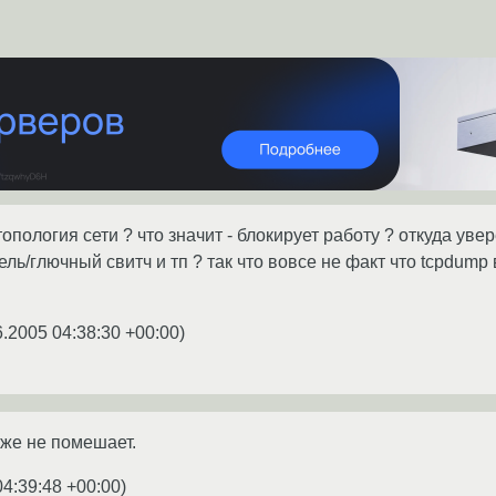
топология сети ? что значит - блокирует работу ? откуда уве
ель/глючный свитч и тп ? так что вовсе не факт что tcpdum
6.2005 04:38:30 +00:00
)
оже не помешает.
04:39:48 +00:00
)