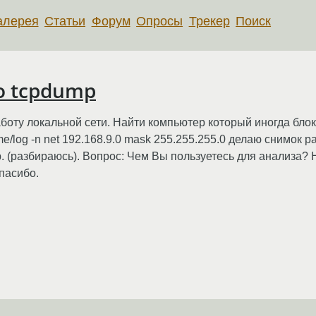
алерея
Статьи
Форум
Опросы
Трекер
Поиск
о tcpdump
оту локальной сети. Найти компьютер который иногда блоки
/log -n net 192.168.9.0 mask 255.255.255.0 делаю снимок р
p. (разбираюсь). Вопрос: Чем Вы пользуетесь для анализа?
пасибо.