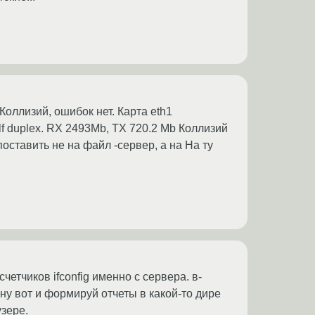
 Коллизий, ошибок нет. Карта eth1
lf duplex. RX 2493Mb, TX 720.2 Mb Коллизий
поставить не на файл -сервер, а на На ту
четчиков ifconfig именно с сервера. в-
ну вот и формируй отчеты в какой-то дире
узере.