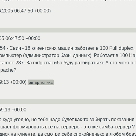
6.2005 06:47:50 +00:00
)
05 06:47:50 +00:00
54 - Свич - 18 клиентских машин работает в 100 Full duplex.
 компьютер (администратор базы данных). Работает в 100 Ha
carrier: 287. За mrtg спасибо буду разбираться. А его можно 
apache?
9:13 +00:00
)
автор топика
59:13 +00:00
 куда угодно, но тебе надо будет как-то забирать показания с
ешает формировать все на сервере - это же самба-сервер ? 
диск на клиенте, да смотри себе спокойненько в любом бра