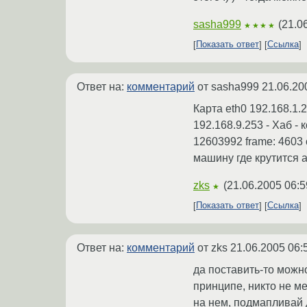
sasha999
(
21.0
★★★★
Показать ответ
Ссылка
Ответ на:
комментарий
от sasha999
21.06.20
Карта eth0 192.168.1.2
192.168.9.253 - Хаб -
12603992 frame: 4603 
машину где крутится 
zks
(
21.06.2005 06:5
★
Показать ответ
Ссылка
Ответ на:
комментарий
от zks
21.06.2005 06:
да поставить-то можно
принципе, никто не м
на нем, подмапливай 