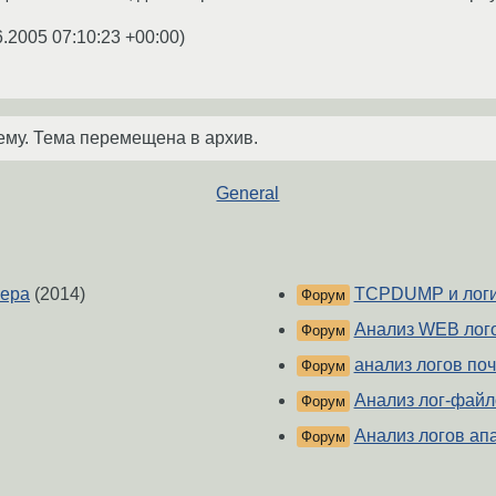
6.2005 07:10:23 +00:00
)
ему. Тема перемещена в архив.
General
зера
(2014)
TCPDUMP и логи
Форум
Анализ WEB лог
Форум
анализ логов поч
Форум
Анализ лог-файл
Форум
Анализ логов ап
Форум