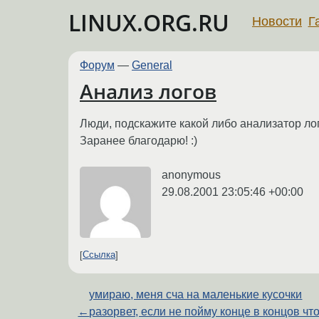
LINUX.ORG.RU
Новости
Г
Форум
—
General
Анализ логов
Люди, подскажите какой либо анализатор ло
Заранее благодарю! :)
anonymous
29.08.2001 23:05:46 +00:00
Ссылка
умираю, меня сча на маленькие кусочки
←
разорвет, если не пойму конце в концов чт