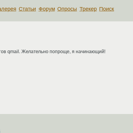
алерея
Статьи
Форум
Опросы
Трекер
Поиск
гов qmail. Желательно попроще, я начинающий!
о