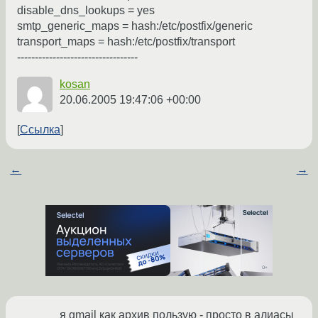
disable_dns_lookups = yes
smtp_generic_maps = hash:/etc/postfix/generic
transport_maps = hash:/etc/postfix/transport
----------------------------------
kosan
20.06.2005 19:47:06 +00:00
Ссылка
←
→
я gmail как архив пользую - просто в алиасы