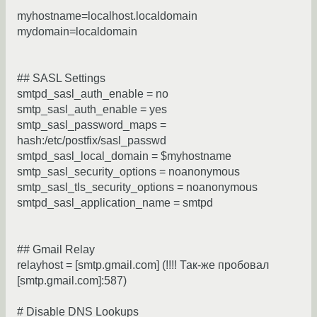
myhostname=localhost.localdomain
mydomain=localdomain
## SASL Settings
smtpd_sasl_auth_enable = no
smtp_sasl_auth_enable = yes
smtp_sasl_password_maps =
hash:/etc/postfix/sasl_passwd
smtpd_sasl_local_domain = $myhostname
smtp_sasl_security_options = noanonymous
smtp_sasl_tls_security_options = noanonymous
smtpd_sasl_application_name = smtpd
## Gmail Relay
relayhost = [smtp.gmail.com] (!!!! Так-же пробовал
[smtp.gmail.com]:587)
# Disable DNS Lookups