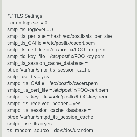
----------------------------------
## TLS Settings
For no logs set = 0
smtp_tls_loglevel = 3
smtp_tls_per_site = hash:/etc/postfix/tls_per_site
smtp_tls_CAfile = /etc/postfix/cacert.pem
smtp_tls_cert_file = /etc/postfix/FOO-cert.pem
smtp_tls_key_file = /etc/postfix/FOO-key.pem
smtp_tls_session_cache_database =
btree:/var/run/smtp_tls_session_cache
smtp_use_tls = yes
smtpd_tls_CAfile = /etc/postfix/cacert.pem
smtpd_tls_cert_file = /etc/postfix/FOO-cert.pem
smtpd_tls_key_file = /etc/postfix/FOO-key.pem
smtpd_tls_received_header = yes
smtpd_tls_session_cache_database =
btree:/var/run/smtpd_tls_session_cache
smtpd_use_tls = yes
tls_random_source = dev:/dev/urandom