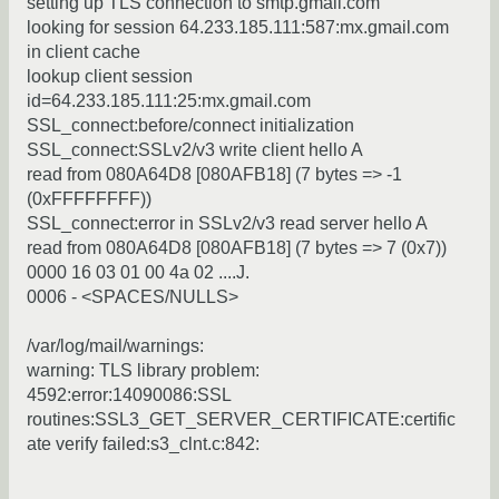
setting up TLS connection to smtp.gmail.com
looking for session 64.233.185.111:587:mx.gmail.com
in client cache
lookup client session
id=64.233.185.111:25:mx.gmail.com
SSL_connect:before/connect initialization
SSL_connect:SSLv2/v3 write client hello A
read from 080A64D8 [080AFB18] (7 bytes => -1
(0xFFFFFFFF))
SSL_connect:error in SSLv2/v3 read server hello A
read from 080A64D8 [080AFB18] (7 bytes => 7 (0x7))
0000 16 03 01 00 4a 02 ....J.
0006 - <SPACES/NULLS>
/var/log/mail/warnings:
warning: TLS library problem:
4592:error:14090086:SSL
routines:SSL3_GET_SERVER_CERTIFICATE:certific
ate verify failed:s3_clnt.c:842: