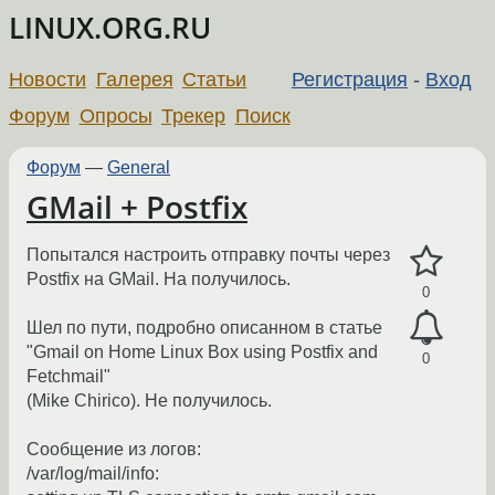
LINUX.ORG.RU
Новости
Галерея
Статьи
Регистрация
-
Вход
Форум
Опросы
Трекер
Поиск
Форум
—
General
GMail + Postfix
Попытался настроить отправку почты через
Postfix на GMail. На получилось.
0
Шел по пути, подробно описанном в статье
"Gmail on Home Linux Box using Postfix and
0
Fetchmail"
(Mike Chirico). Не получилось.
Сообщение из логов:
/var/log/mail/info: