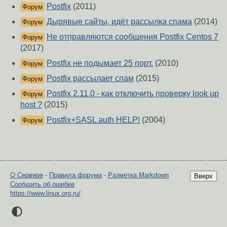
Postfix
(2011)
Форум
Дырявые сайты, идёт рассылка спама
(2014)
Форум
Не отправляются сообщения Postfix Centos 7
Форум
(2017)
Postfix не подымает 25 порт.
(2010)
Форум
Postfix рассылает спам
(2015)
Форум
Postfix 2.11.0 - как отключить проверку look up
Форум
host ?
(2015)
Postfix+SASL auth HELP!
(2004)
Форум
О Сервере
-
Правила форума
-
Разметка Markdown
Вверх
Сообщить об ошибке
https://www.linux.org.ru/