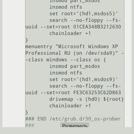
	insmod part_msdos

	insmod ntfs

	set root='(hd1,msdos5)'

	search --no-floppy --fs-
uuid --set=root 01CEA348B3212630

	chainloader +1

}

menuentry "Microsoft Windows XP 
Professional RU (on /dev/sda9)" -
-class windows --class os {

	insmod part_msdos

	insmod ntfs

	set root='(hd1,msdos9)'

	search --no-floppy --fs-
uuid --set=root FE3C63253C62D863

	drivemap -s (hd0) ${root}

	chainloader +1

}

### END /etc/grub.d/30_os-prober 
###

Развернуть