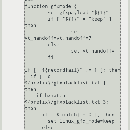
function gfxmode {

	set gfxpayload="${1}"

	if [ "${1}" = "keep" ]; 
then

		set 
vt_handoff=vt.handoff=7

	else

		set vt_handoff=

	fi

}

if [ "${recordfail}" != 1 ]; then

  if [ -e 
${prefix}/gfxblacklist.txt ]; 
then

    if hwmatch 
${prefix}/gfxblacklist.txt 3; 
then

      if [ ${match} = 0 ]; then

        set linux_gfx_mode=keep

      else
