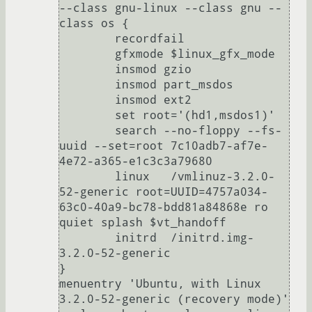
--class gnu-linux --class gnu --
class os {

	recordfail

	gfxmode $linux_gfx_mode

	insmod gzio

	insmod part_msdos

	insmod ext2

	set root='(hd1,msdos1)'

	search --no-floppy --fs-
uuid --set=root 7c10adb7-af7e-
4e72-a365-e1c3c3a79680

	linux	/vmlinuz-3.2.0-
52-generic root=UUID=4757a034-
63c0-40a9-bc78-bdd81a84868e ro   
quiet splash $vt_handoff

	initrd	/initrd.img-
3.2.0-52-generic

}

menuentry 'Ubuntu, with Linux 
3.2.0-52-generic (recovery mode)' 