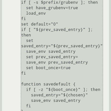
if [ -s $prefix/grubenv ]; then

  set have_grubenv=true

  load_env

fi

set default="0"

if [ "${prev_saved_entry}" ]; 
then

  set 
saved_entry="${prev_saved_entry}"

  save_env saved_entry

  set prev_saved_entry=

  save_env prev_saved_entry

  set boot_once=true

fi

function savedefault {

  if [ -z "${boot_once}" ]; then

    saved_entry="${chosen}"

    save_env saved_entry

  fi
