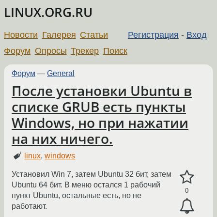
LINUX.ORG.RU
Новости
Галерея
Статьи
Регистрация
-
Вход
Форум
Опросы
Трекер
Поиск
Форум
—
General
После установки Ubuntu в
списке GRUB есть пункты
Windows, но при нажатии
на них ничего.
linux
,
windows
Установил Win 7, затем Ubuntu 32 бит, затем
Ubuntu 64 бит. В меню остался 1 рабочий
0
пункт Ubuntu, остальные есть, но не
работают.