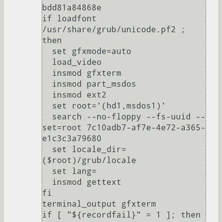
bdd81a84868e

if loadfont 
/usr/share/grub/unicode.pf2 ; 
then

  set gfxmode=auto

  load_video

  insmod gfxterm

  insmod part_msdos

  insmod ext2

  set root='(hd1,msdos1)'

  search --no-floppy --fs-uuid --
set=root 7c10adb7-af7e-4e72-a365-
e1c3c3a79680

  set locale_dir=
($root)/grub/locale

  set lang=

  insmod gettext

fi

terminal_output gfxterm

if [ "${recordfail}" = 1 ]; then
