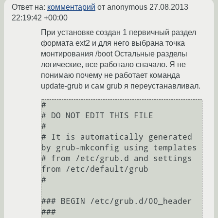
Ответ на:
комментарий
от anonymous
27.08.2013
22:19:42 +00:00
При установке создан 1 первичный раздел
формата ext2 и для него выбрана точка
монтирования /boot Остальные разделы
логические, все работало сначало. Я не
понимаю почему не работает команда
update-grub и сам grub я переустанавливал.
#

# DO NOT EDIT THIS FILE

#

# It is automatically generated 
by grub-mkconfig using templates

# from /etc/grub.d and settings 
from /etc/default/grub

#

### BEGIN /etc/grub.d/00_header 
###
