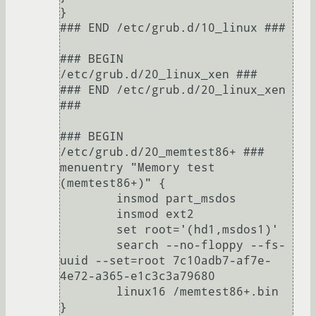
}

### END /etc/grub.d/10_linux ###

### BEGIN 
/etc/grub.d/20_linux_xen ###

### END /etc/grub.d/20_linux_xen 
###

### BEGIN 
/etc/grub.d/20_memtest86+ ###

menuentry "Memory test 
(memtest86+)" {

	insmod part_msdos

	insmod ext2

	set root='(hd1,msdos1)'

	search --no-floppy --fs-
uuid --set=root 7c10adb7-af7e-
4e72-a365-e1c3c3a79680

	linux16	/memtest86+.bin

}
