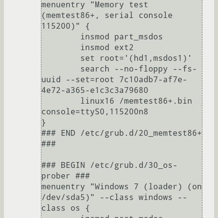
menuentry "Memory test 
(memtest86+, serial console 
115200)" {

	insmod part_msdos

	insmod ext2

	set root='(hd1,msdos1)'

	search --no-floppy --fs-
uuid --set=root 7c10adb7-af7e-
4e72-a365-e1c3c3a79680

	linux16	/memtest86+.bin 
console=ttyS0,115200n8

}

### END /etc/grub.d/20_memtest86+ 
###

### BEGIN /etc/grub.d/30_os-
prober ###

menuentry "Windows 7 (loader) (on 
/dev/sda5)" --class windows --
class os {
