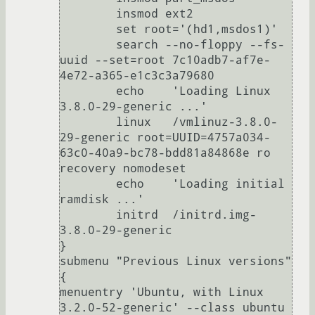
	insmod ext2

	set root='(hd1,msdos1)'

	search --no-floppy --fs-
uuid --set=root 7c10adb7-af7e-
4e72-a365-e1c3c3a79680

	echo	'Loading Linux 
3.8.0-29-generic ...'

	linux	/vmlinuz-3.8.0-
29-generic root=UUID=4757a034-
63c0-40a9-bc78-bdd81a84868e ro 
recovery nomodeset 

	echo	'Loading initial 
ramdisk ...'

	initrd	/initrd.img-
3.8.0-29-generic

}

submenu "Previous Linux versions" 
{

menuentry 'Ubuntu, with Linux 
3.2.0-52-generic' --class ubuntu 