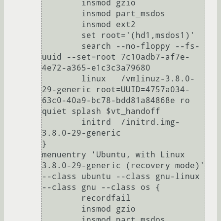
	insmod gzio

	insmod part_msdos

	insmod ext2

	set root='(hd1,msdos1)'

	search --no-floppy --fs-
uuid --set=root 7c10adb7-af7e-
4e72-a365-e1c3c3a79680

	linux	/vmlinuz-3.8.0-
29-generic root=UUID=4757a034-
63c0-40a9-bc78-bdd81a84868e ro   
quiet splash $vt_handoff

	initrd	/initrd.img-
3.8.0-29-generic

}

menuentry 'Ubuntu, with Linux 
3.8.0-29-generic (recovery mode)' 
--class ubuntu --class gnu-linux 
--class gnu --class os {

	recordfail

	insmod gzio

	insmod part_msdos
