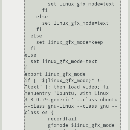
        set linux_gfx_mode=text

      fi

    else

      set linux_gfx_mode=text

    fi

  else

    set linux_gfx_mode=keep

  fi

else

  set linux_gfx_mode=text

fi

export linux_gfx_mode

if [ "${linux_gfx_mode}" != 
"text" ]; then load_video; fi

menuentry 'Ubuntu, with Linux 
3.8.0-29-generic' --class ubuntu 
--class gnu-linux --class gnu --
class os {

	recordfail

	gfxmode $linux_gfx_mode
