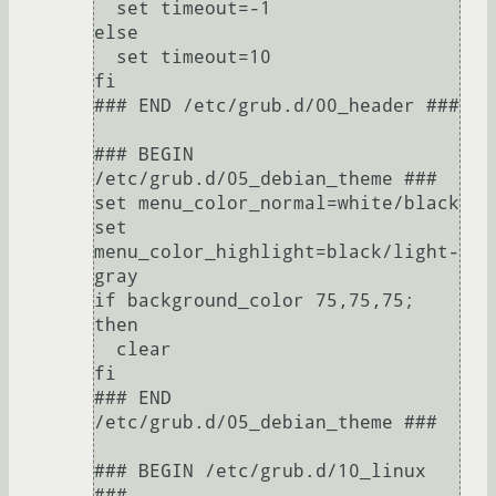
  set timeout=-1

else

  set timeout=10

fi

### END /etc/grub.d/00_header ###

### BEGIN 
/etc/grub.d/05_debian_theme ###

set menu_color_normal=white/black

set 
menu_color_highlight=black/light-
gray

if background_color 75,75,75; 
then

  clear

fi

### END 
/etc/grub.d/05_debian_theme ###

### BEGIN /etc/grub.d/10_linux 
###
