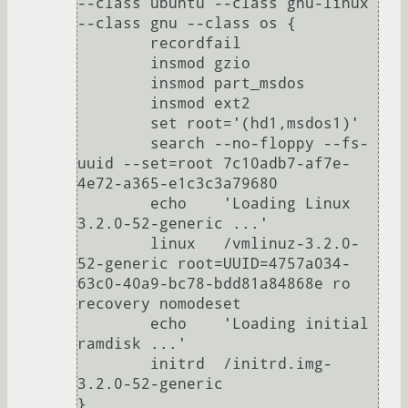
--class ubuntu --class gnu-linux 
--class gnu --class os {

	recordfail

	insmod gzio

	insmod part_msdos

	insmod ext2

	set root='(hd1,msdos1)'

	search --no-floppy --fs-
uuid --set=root 7c10adb7-af7e-
4e72-a365-e1c3c3a79680

	echo	'Loading Linux 
3.2.0-52-generic ...'

	linux	/vmlinuz-3.2.0-
52-generic root=UUID=4757a034-
63c0-40a9-bc78-bdd81a84868e ro 
recovery nomodeset 

	echo	'Loading initial 
ramdisk ...'

	initrd	/initrd.img-
3.2.0-52-generic

}
