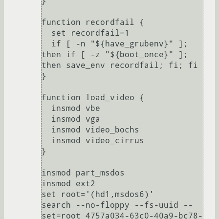
}

function recordfail {

  set recordfail=1

  if [ -n "${have_grubenv}" ]; 
then if [ -z "${boot_once}" ]; 
then save_env recordfail; fi; fi

}

function load_video {

  insmod vbe

  insmod vga

  insmod video_bochs

  insmod video_cirrus

}

insmod part_msdos

insmod ext2

set root='(hd1,msdos6)'

search --no-floppy --fs-uuid --
set=root 4757a034-63c0-40a9-bc78-