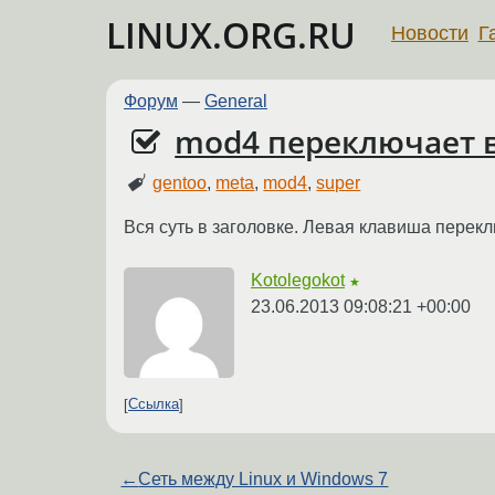
LINUX.ORG.RU
Новости
Г
Форум
—
General
mod4 переключает 
gentoo
,
meta
,
mod4
,
super
Вся суть в заголовке. Левая клавиша перек
Kotolegokot
★
23.06.2013 09:08:21 +00:00
Ссылка
←
Сеть между Linux и Windows 7