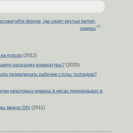
осоветуйте форум, где сидят крутые kernel-
→
хакеры
на курсор
(2012)
чаете раскладку клавиатуры?
(2020)
buntu переключать рабочие столы тачпадом?
жатии некоторых клавиш в иксах перекидыват в
ды между DIV
(2011)