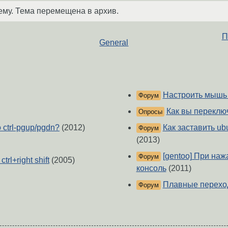
ему. Тема перемещена в архив.
П
General
Настроить мышь 
Форум
Как вы переклю
Опросы
 ctrl-pgup/pgdn?
(2012)
Как заставить u
Форум
(2013)
[gentoo] При на
Форум
rl+right shift
(2005)
консоль
(2011)
Плавные перехо
Форум