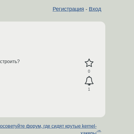
Регистрация
-
Вход
астроить?
0
1
осоветуйте форум, где сидят крутые kernel-
→
хакеры