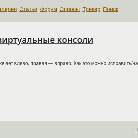
алерея
Статьи
Форум
Опросы
Трекер
Поиск
виртуальные консоли
лючает влево, правая — вправо. Как это можно исправить/н
П