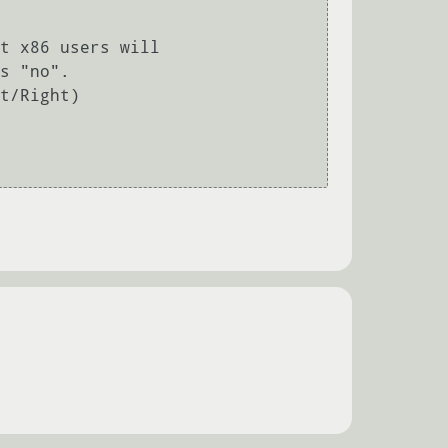
t x86 users will

s "no".

t/Right)
