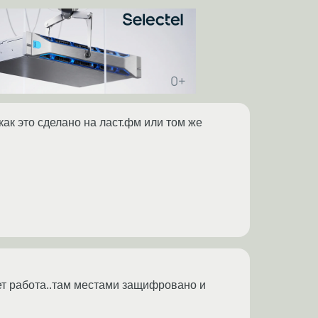
 как это сделано на ласт.фм или том же
дет работа..там местами защифровано и