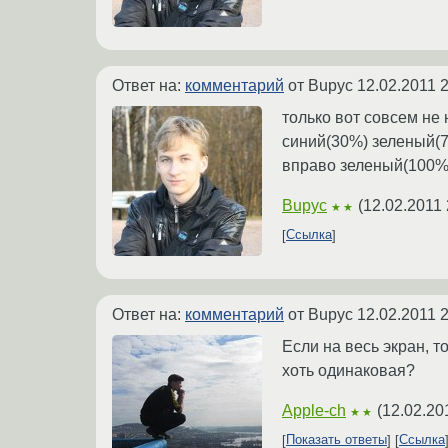
Ответ на:
комментарий
от Bupyc
12.02.2011 
только вот совсем не
синий(30%) зеленый(
вправо зеленый(100%)
Bupyc
(
12.02.2011 
★★
Ссылка
Ответ на:
комментарий
от Bupyc
12.02.2011 
Если на весь экран, т
хоть одинаковая?
Apple-ch
(
12.02.20
★★
Показать ответы
Ссылка