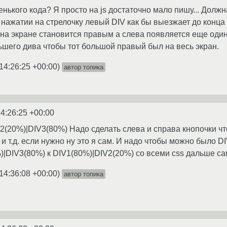
нького кода? Я просто на js достаточно мало пишу... Долж
 нажатии на стрелочку левый DIV как бы выезжает до конца
 на экране становится правым а слева появляется еще оди
шего дива чтобы тот большой правый был на весь экран.
14:26:25 +00:00
)
автор топика
14:26:25 +00:00
2(20%)|DIV3(80%) Надо сделать слева и справа кнопочки ч
 и т.д. если нужно ну это я сам. И надо чтобы можно было D
)|DIV3(80%) к DIV1(80%)|DIV2(20%) со всеми css дальше са
14:36:08 +00:00
)
автор топика