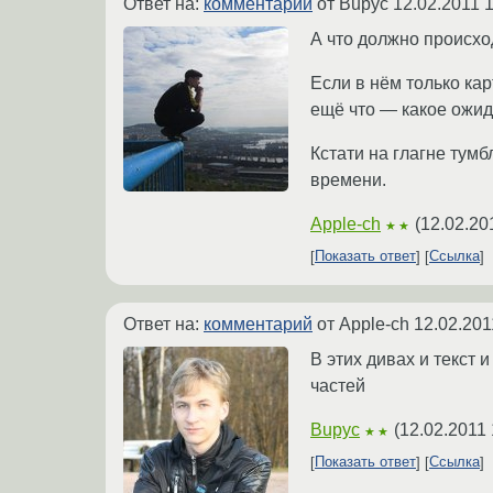
Ответ на:
комментарий
от Bupyc
12.02.2011 
А что должно происхо
Если в нём только кар
ещё что — какое ожи
Кстати на глагне тум
времени.
Apple-ch
(
12.02.20
★★
Показать ответ
Ссылка
Ответ на:
комментарий
от Apple-ch
12.02.201
В этих дивах и текст 
частей
Bupyc
(
12.02.2011 
★★
Показать ответ
Ссылка