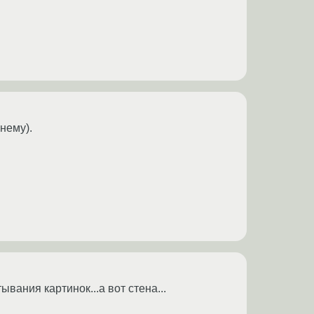
 нему).
ывания картинок...а вот стена...