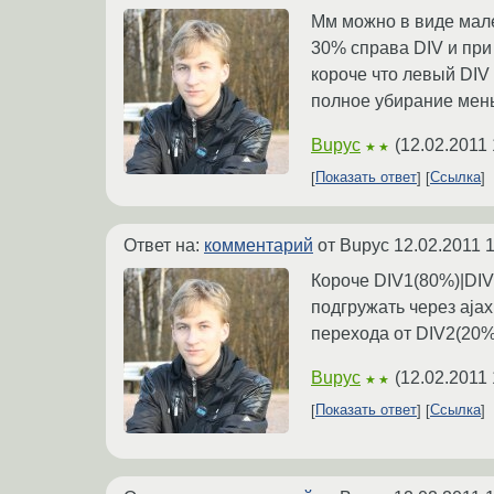
Мм можно в виде мале
30% справа DIV и при
короче что левый DIV
полное убирание мень
Bupyc
(
12.02.2011 
★★
Показать ответ
Ссылка
Ответ на:
комментарий
от Bupyc
12.02.2011 
Короче DIV1(80%)|DIV
подгружать через ajax
перехода от DIV2(20%
Bupyc
(
12.02.2011 
★★
Показать ответ
Ссылка