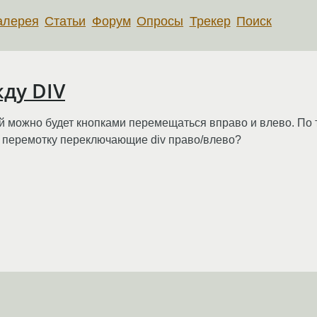
алерея
Статьи
Форум
Опросы
Трекер
Поиск
ду DIV
й можно будет кнопками перемещаться вправо и влево. По ти
ую перемотку переключающие div право/влево?