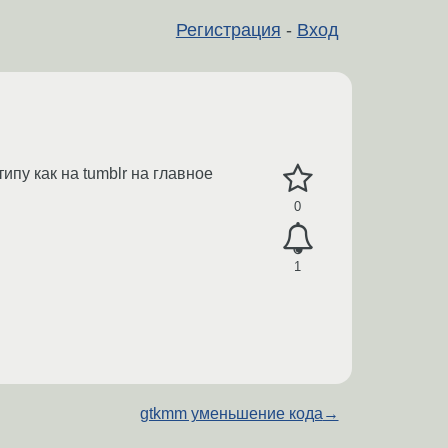
Регистрация
-
Вход
пу как на tumblr на главное
0
1
gtkmm уменьшение кода
→