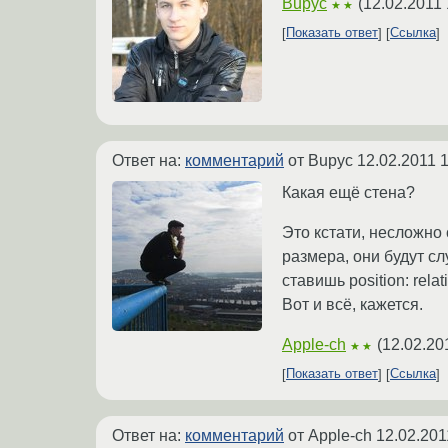
Bupyc
(
12.02.2011 
★★
Показать ответ
Ссылка
Ответ на:
комментарий
от Bupyc
12.02.2011 
Какая ещё стена?
Это кстати, несложно
размера, они будут с
ставишь position: rel
Вот и всё, кажется.
Apple-ch
(
12.02.20
★★
Показать ответ
Ссылка
Ответ на:
комментарий
от Apple-ch
12.02.201