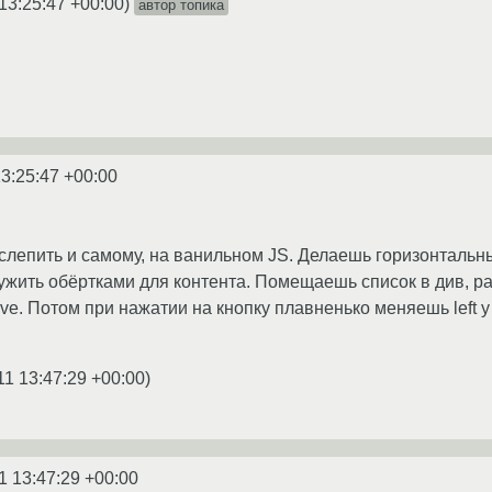
13:25:47 +00:00
)
автор топика
13:25:47 +00:00
 слепить и самому, на ванильном JS. Делаешь горизонтальн
лужить обёртками для контента. Помещаешь список в див, р
ative. Потом при нажатии на кнопку плавненько меняешь left
11 13:47:29 +00:00
)
1 13:47:29 +00:00