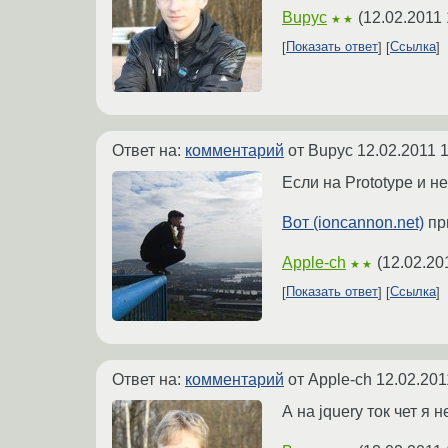
Bupyc
(
12.02.2011 
★★
Показать ответ
Ссылка
Ответ на:
комментарий
от Bupyc
12.02.2011 
Если на Prototype и н
Вот (ioncannon.net)
при
Apple-ch
(
12.02.20
★★
Показать ответ
Ссылка
Ответ на:
комментарий
от Apple-ch
12.02.201
А на jquery ток чет я 