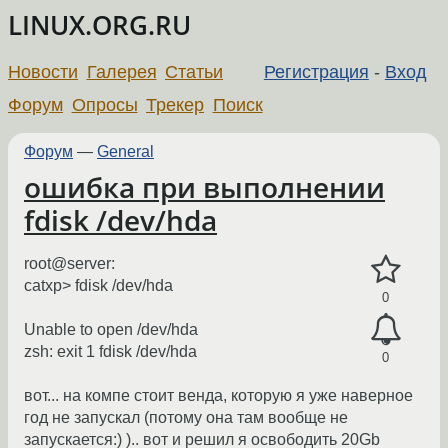
LINUX.ORG.RU
Новости
Галерея
Статьи
Регистрация
-
Вход
Форум
Опросы
Трекер
Поиск
Форум
—
General
ошибка при выполнении
fdisk /dev/hda
root@server:
catxp> fdisk /dev/hda
0
Unable to open /dev/hda
zsh: exit 1 fdisk /dev/hda
0
вот... на компе стоит венда, которую я уже наверное
год не запускал (потому она там вообще не
запускается:) ).. вот и решил я освободить 20Gb