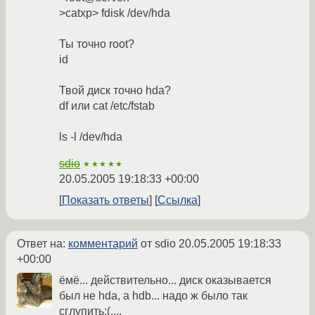
>catxp> fdisk /dev/hda
Ты точно root?
id
Твой диск точно hda?
df или cat /etc/fstab
ls -l /dev/hda
sdio
★★★★★
20.05.2005 19:18:33 +00:00
Показать ответы
Ссылка
Ответ на:
комментарий
от sdio
20.05.2005 19:18:33
+00:00
ёмё... действительно... диск оказывается
был не hda, а hdb... надо ж было так
сглупить:(....