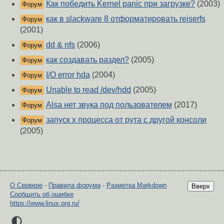
Как победить Kernel panic при загрузке?
(2003)
Форум
как в slackware 8 отформатировать reiserfs
Форум
(2001)
dd & nfs
(2006)
Форум
как создавать раздел?
(2005)
Форум
I/O error hda
(2004)
Форум
Unable to read /dev/hdd
(2005)
Форум
Alsa нет звука под пользователем
(2017)
Форум
запуск x процесса от рута с другой консоли
Форум
(2005)
О Сервере
-
Правила форума
-
Разметка Markdown
Вверх
Сообщить об ошибке
https://www.linux.org.ru/