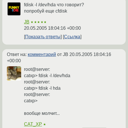
fdisk -l /dev/hda что говорит?
попробуй еще cfdisk
JB
★★★★★
20.05.2005 18:04:16 +00:00
Показать ответы
Ссылка
Ответ на:
комментарий
от JB
20.05.2005 18:04:16
+00:00
root@server:
catxp> fdisk -l /dev/hda
root@server:
catxp> fdisk -l hda
root@server:
catxp>
вообще молчит...
CAT_XP
★