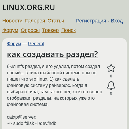
LINUX.ORG.RU
Новости
Галерея
Статьи
Регистрация
-
Вход
Форум
Опросы
Трекер
Поиск
Форум
—
General
как создавать раздел?
был ntfs раздел, я его удалил, потом создал
новый... в типа файловой системе онм не
0
пишет что это linux. 1) как сделать
файловую систему райзерфс. когда я
выбираю типа, там такого нет, хотя он верно
0
отображает разделы, на которых уже это
файловая система.
catxp@server:
~> sudo fdisk -l /dev/hdb