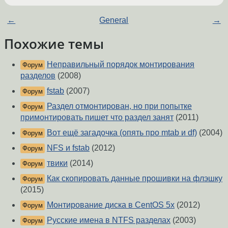
←
General
→
Похожие темы
Неправильный порядок монтирования
Форум
разделов
(2008)
fstab
(2007)
Форум
Раздел отмонтирован, но при попытке
Форум
примонтировать пишет что раздел занят
(2011)
Вот ещё загадочка (опять про mtab и df)
(2004)
Форум
NFS и fstab
(2012)
Форум
твики
(2014)
Форум
Как скопировать данные прошивки на флэшку
Форум
(2015)
Монтирование диска в CentOS 5x
(2012)
Форум
Русские имена в NTFS разделах
(2003)
Форум