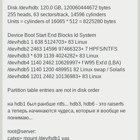
Disk /dev/hdb: 120.0 GB, 120060444672 bytes
255 heads, 63 sectors/track, 14596 cylinders
Units = cylinders of 16065 * 512 = 8225280 bytes
Device Boot Start End Blocks Id System
/dev/hdb1 1 638 5124703+ 83 Linux
/dev/hdb2 2463 14596 97466323+ 7 HPFS/NTFS
/dev/hdb3 * 639 1139 4024282+ 83 Linux
/dev/hdb4 1140 2462 10626997+ f W95 Ext'd (LBA)
/dev/hdb5 1140 1200 489951 82 Linux swap / Solaris
/dev/hdb6 1201 2462 10136983+ 83 Linux
Partition table entries are not in disk order
на hdb1 был ранбше ntfs... hdb3, hdb6 - это raiserfs
а теперь начинаются чудеса, которые я вообще не
понимаю...
root@server:
catxp> mount /dev/hdb1 vas