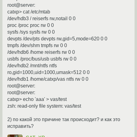
root@server:
catxp> cat /etc/mtab
/dev/hdb3 / reiserfs rw,notail 0 0
proc /proc proc rw 0 0
sysfs /sys sysfs rw 0 0
devpts /dev/pts devpts rw,gid=5,mode=620 0 0
tmpfs /dev/shm tmpfs rw 0 0
/dev/hdb6 /home reiserfs rw 0 0
usbfs /proc/bus/usb usbfs rw 0 0
/dev/hdb2 /mnt/ntfs ntfs
ro,gid=1000,uid=1000,umask=512 0 0
/dev/hdb1 /home/catxp/vas ntfs rw 0 0
root@server:
root@server:
catxp> echo 'aaa' > vas/test
zsh: read-only file system: vas/test
2) по какой это причине так происходит? и как это
исправить?