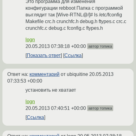
Это программа для изменения
конфигурации rebboot Папка с программой
выглядит так [Wive-RTNL@/]# ls /etc/fconfig
Makefile crc.h crunchfc.h debug.h ftypes.c crc.c
crunchfc.c debug.c fconfig.c ftypes.h
logn
20.05.2013 07:38:18 +00:00
автор топика
Показать ответ
Ссылка
Ответ на:
комментарий
от ubiquitine
20.05.2013
07:33:53 +00:00
установить не хватает
logn
20.05.2013 07:40:51 +00:00
автор топика
Ссылка