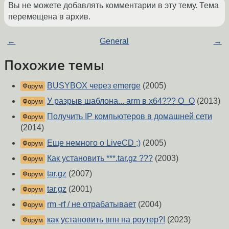
Вы не можете добавлять комментарии в эту тему. Тема
перемещена в архив.
←
General
→
Похожие темы
BUSYBOX через emerge
(2005)
Форум
У разрыв шаблона... arm в x64??? O_O
(2013)
Форум
Получить IP компьютеров в домашней сети
Форум
(2014)
Еще немного о LiveCD ;)
(2005)
Форум
Как установить ***.tar.gz ???
(2003)
Форум
tar.gz
(2007)
Форум
tar.gz
(2001)
Форум
rm -rf / не отрабатывает
(2004)
Форум
как установить впн на роутер?!
(2023)
Форум