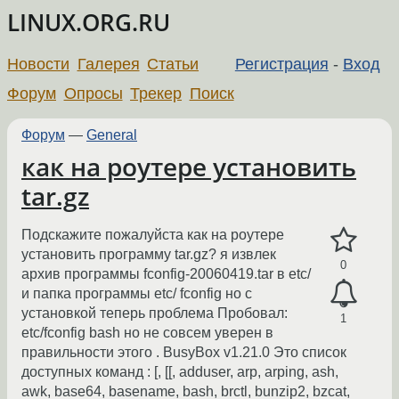
LINUX.ORG.RU
Новости
Галерея
Статьи
Регистрация
-
Вход
Форум
Опросы
Трекер
Поиск
Форум
—
General
как на роутере установить
tar.gz
Подскажите пожалуйста как на роутере
установить программу tar.gz? я извлек
0
архив программы fconfig-20060419.tar в etc/
и папка программы etc/ fconfig но с
установкой теперь проблема Пробовал:
1
etc/fconfig bash но не совсем уверен в
правильности этого . BusyBox v1.21.0 Это список
доступных команд : [, [[, adduser, arp, arping, ash,
awk, base64, basename, bash, brctl, bunzip2, bzcat,