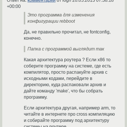
Ответ на:
комментарий
от logn
20.05.2013 07:38:18
+00:00
Это программа для изменения
конфигурации rebboot
Да, не правильно прочитал, не fontconfig,
конечно.
Папка с программой выглядит так
Какая архитектура роутера ? Если x86 то
соберите программу на системе, где есть
компилятор, просто распакуйте архив с
исходными кодами, перейдите в
директорию, куда распаковали архив и
дайте команду 'make', что бы собрать
программу.
Если архитектура другая, например arm, то
читайте в интернете про cross компиляцию
и собирайте программу под архитектуру
системы на роутере.