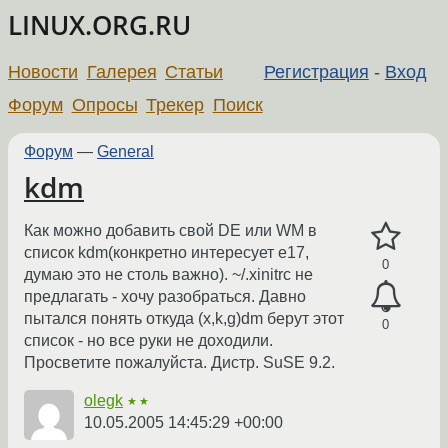
LINUX.ORG.RU
Новости
Галерея
Статьи
Регистрация
-
Вход
Форум
Опросы
Трекер
Поиск
Форум
—
General
kdm
Как можно добавить свой DE или WM в
список kdm(конкретно интересует e17,
0
думаю это не столь важно). ~/.xinitrc не
предлагать - хочу разобраться. Давно
пытался понять откуда (x,k,g)dm берут этот
0
список - но все руки не доходили.
Просветите пожалуйста. Дистр. SuSE 9.2.
olegk
★★
10.05.2005 14:45:29 +00:00